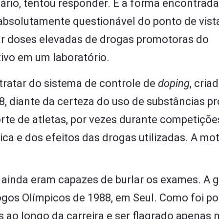
io, tentou responder. E a forma encontrada
bsolutamente questionável do ponto de vista
rar doses elevadas de drogas promotoras do
tivo em um laboratório.
tratar do sistema de controle de
doping
, cria
8, diante da certeza do uso de substâncias 
te de atletas, por vezes durante competiçõ
ca e dos efeitos das drogas utilizadas. A mo
s ainda eram capazes de burlar os exames. A 
ogos Olímpicos de 1988, em Seul. Como foi po
 ao longo da carreira e ser flagrado apenas n