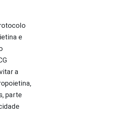
protocolo
ietina e
o
hCG
itar a
ropoietina,
, parte
cidade