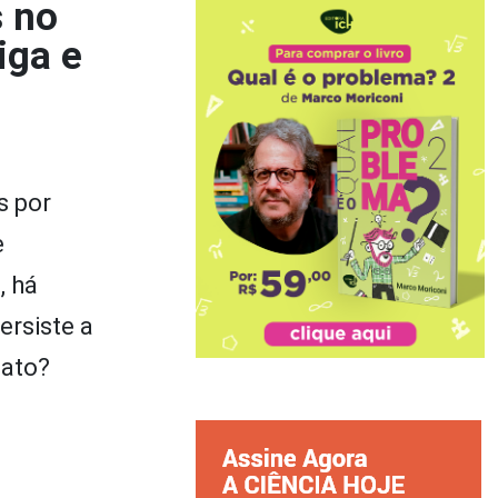
s no
iga e
s por
e
 há
rsiste a
gato?