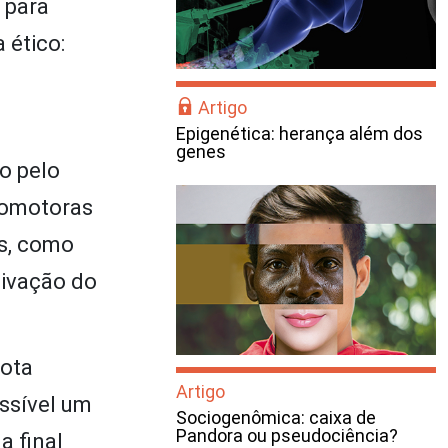
 para
 ético:
Artigo
Epigenética: herança além dos
genes
do pelo
promotoras
es, como
tivação do
gota
Artigo
ssível um
Sociogenômica: caixa de
Pandora ou pseudociência?
a final