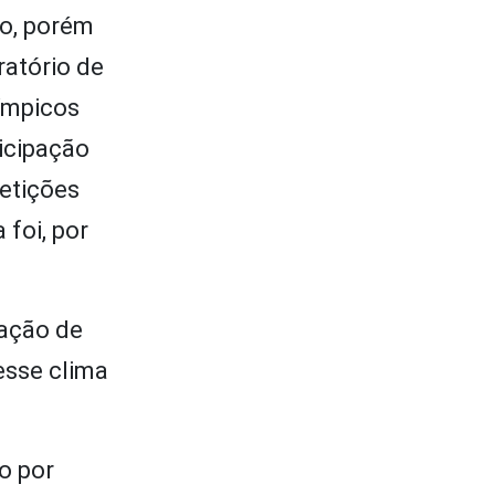
do, porém
atório de
ímpicos
icipação
etições
 foi, por
ração de
esse clima
o por