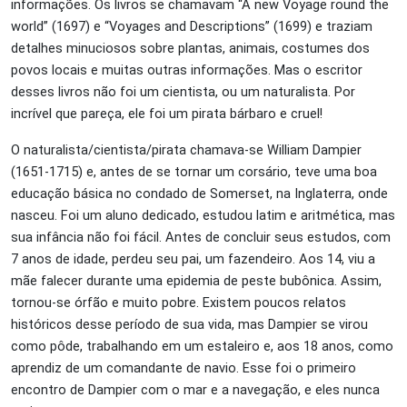
informações. Os livros se chamavam “A new Voyage round the
world” (1697) e “Voyages and Descriptions” (1699) e traziam
detalhes minuciosos sobre plantas, animais, costumes dos
povos locais e muitas outras informações. Mas o escritor
desses livros não foi um cientista, ou um naturalista. Por
incrível que pareça, ele foi um pirata bárbaro e cruel!
O naturalista/cientista/pirata chamava-se William Dampier
(1651-1715) e, antes de se tornar um corsário, teve uma boa
educação básica no condado de Somerset, na Inglaterra, onde
nasceu. Foi um aluno dedicado, estudou latim e aritmética, mas
sua infância não foi fácil. Antes de concluir seus estudos, com
7 anos de idade, perdeu seu pai, um fazendeiro. Aos 14, viu a
mãe falecer durante uma epidemia de peste bubônica. Assim,
tornou-se órfão e muito pobre. Existem poucos relatos
históricos desse período de sua vida, mas Dampier se virou
como pôde, trabalhando em um estaleiro e, aos 18 anos, como
aprendiz de um comandante de navio. Esse foi o primeiro
encontro de Dampier com o mar e a navegação, e eles nunca