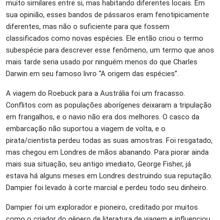
muito similares entre si, mas habitando diferentes locais. Em
sua opinião, esses bandos de pássaros eram fenotipicamente
diferentes, mas não o suficiente para que fossem
classificados como novas espécies. Ele então criou o termo
subespécie para descrever esse fenômeno, um termo que anos
mais tarde seria usado por ninguém menos do que Charles
Darwin em seu famoso livro “A origem das espécies”.
A viagem do Roebuck para a Austrália foi um fracasso.
Conflitos com as populações aborígenes deixaram a tripulação
em frangalhos, e o navio não era dos melhores. O casco da
embarcação não suportou a viagem de volta, e o
pirata/cientista perdeu todas as suas amostras. Foi resgatado,
mas chegou em Londres de mãos abanando. Para piorar ainda
mais sua situação, seu antigo imediato, George Fisher, já
estava há alguns meses em Londres destruindo sua reputação.
Dampier foi levado à corte marcial e perdeu todo seu dinheiro.
Dampier foi um explorador e pioneiro, creditado por muitos
como o criador do gênero de literatura de viagem e influenciou