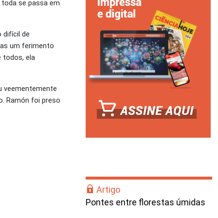
a toda se passa em
ifícil de
enas um ferimento
 todos, ela
gou veementemente
o. Ramón foi preso
Artigo
Pontes entre florestas úmidas