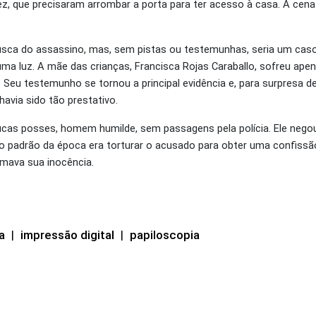
ez, que precisaram arrombar a porta para ter acesso à casa. A cen
usca do assassino, mas, sem pistas ou testemunhas, seria um caso d
 uma luz. A mãe das crianças, Francisca Rojas Caraballo, sofreu ap
. Seu testemunho se tornou a principal evidência e, para surpresa de
avia sido tão prestativo.
oucas posses, homem humilde, sem passagens pela polícia. Ele ne
to padrão da época era torturar o acusado para obter uma confissã
rmava sua inocência.
a
|
impressão digital
|
papiloscopia