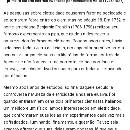
primeira bateria elétrica inventada por Alessandro Volta (1745-1827)
As pesquisas sobre eletricidade causaram furor na sociedade e
se tornaram febre entre os cientistas no século 18. Em 1752, o
norte-americano Benjamin Franklin (1706-1790) realizou seu
famoso experimento da pipa, que ajudou a descrever a
natureza dos fenômenos elétricos. Poucos anos antes, havia
sido inventada a Jarra de Leiden, um capacitor primitivo apto a
acumular cargas elétricas e a liberá-las de forma controlada.
Apesar de não fornecer uma corrente elétrica contínua e
estável, esse dispositivo foi usado para estudar a eletricidade
por décadas.
Mesmo após anos de estudos, ao final daquele século, a
controversa natureza da eletricidade ainda era elusiva. Foi
quando entraram em cena dois brilhantes cientistas italianos,
um médico e um físico, ambos interessados em eletricidade,
que confrontaram suas ideias em experimentos cada vez mais
sofisticados, iluminando, finalmente, a questão. Talvez seja
exagero afirmar que suas ideias eram opostas, já que seus