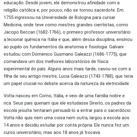
educação. Desde jovem, ele demonstrou afinidade com a
religião católica e, por pouco, não se tornou sacerdote. Em
1755 ingressou na Universidade de Bologna para cursar
Medicina, onde teve como mestres grandes cientistas, como
Jacopo Beccari (1682-1766), o primeiro professor universitário
a lecionar química na Itália e que, além dessa disciplina, ensinou
ao pupilo os fundamentos da anatomia e fisiologia. Galvani
estudou com Domenico Gusmano Galeazzi (1686-1775), que
comandava um dos melhores laboratórios de física
experimental do país. Alguns anos mais tarde, casou-se com a
filha de seu antigo mestre, Lucia Galeazzi (1743-1788), que teria
um papel crucial no debate acerca da natureza da eletricidade.
Volta nasceu em Como, Itália, e veio de uma família nobre e
rica. Seus pais queriam que ele estudasse Direito, os padres da
escola jesuíta tentaram persuadi-lo a entrar para o sacerdócio.
Volta não quis nem uma coisa nem outra, largou a escola aos
14 anos e decidiu estudar por conta própria. Ele nunca fez um
curso universitário, mas aos 18 anos já trocava