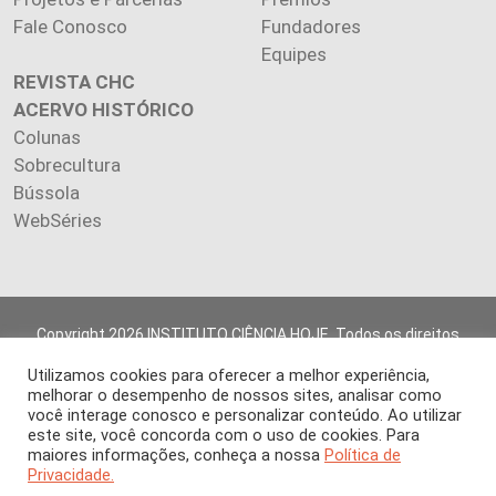
Fale Conosco
Fundadores
Equipes
REVISTA CHC
ACERVO HISTÓRICO
Colunas
Sobrecultura
Bússola
WebSéries
Copyright 2026 INSTITUTO CIÊNCIA HOJE. Todos os direitos
reservados.
Utilizamos cookies para oferecer a melhor experiência,
Os artigos publicados na revista refletem exclusivamente a
melhorar o desempenho de nossos sites, analisar como
opinião de seus autores.
você interage conosco e personalizar conteúdo. Ao utilizar
É proibida a reprodução, integral ou parcial, do conteúdo (imagens
este site, você concorda com o uso de cookies. Para
e textos) sem prévia autorização.
maiores informações, conheça a nossa
Política de
Privacidade.