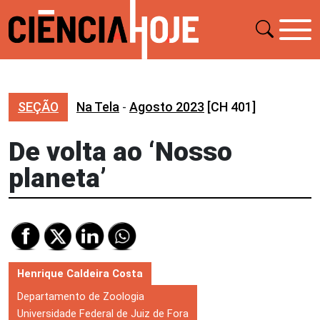
SEÇÃO
Na Tela
-
Agosto 2023
[CH 401]
De volta ao ‘Nosso
planeta’
Henrique Caldeira Costa
Departamento de Zoologia
Universidade Federal de Juiz de Fora