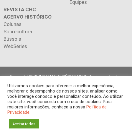
Equipes
REVISTA CHC
ACERVO HISTÓRICO
Colunas
Sobrecultura
Bússola
WebSéries
Copyright 2026 INSTITUTO CIÊNCIA HOJE. Todos os direitos
reservados.
Utilizamos cookies para oferecer a melhor experiência,
Os artigos publicados na revista refletem exclusivamente a
melhorar o desempenho de nossos sites, analisar como
opinião de seus autores.
você interage conosco e personalizar conteúdo. Ao utilizar
este site, você concorda com o uso de cookies. Para
É proibida a reprodução, integral ou parcial, do conteúdo (imagens
maiores informações, conheça a nossa
Política de
e textos) sem prévia autorização.
Privacidade.
Aceitar todos