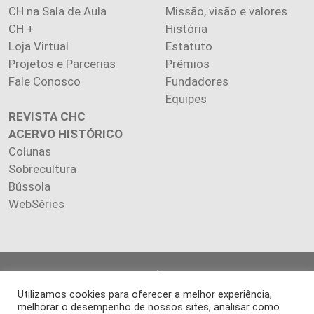
CH na Sala de Aula
Missão, visão e valores
CH +
História
Loja Virtual
Estatuto
Projetos e Parcerias
Prêmios
Fale Conosco
Fundadores
Equipes
REVISTA CHC
ACERVO HISTÓRICO
Colunas
Sobrecultura
Bússola
WebSéries
Copyright 2026 INSTITUTO CIÊNCIA HOJE. Todos os direitos
reservados.
Utilizamos cookies para oferecer a melhor experiência,
Os artigos publicados na revista refletem exclusivamente a
melhorar o desempenho de nossos sites, analisar como