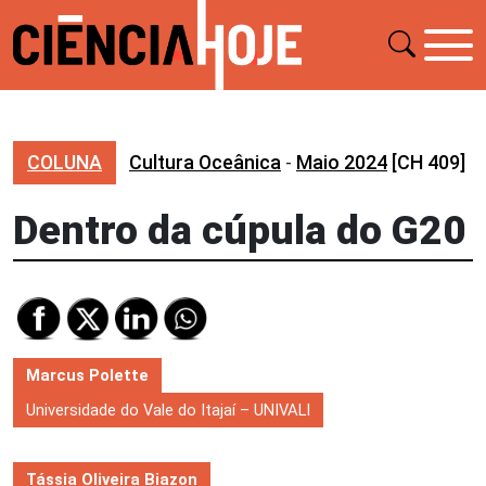
COLUNA
Cultura Oceânica
-
Maio 2024
[CH 409]
Dentro da cúpula do G20
Marcus Polette
Universidade do Vale do Itajaí – UNIVALI
Tássia Oliveira Biazon