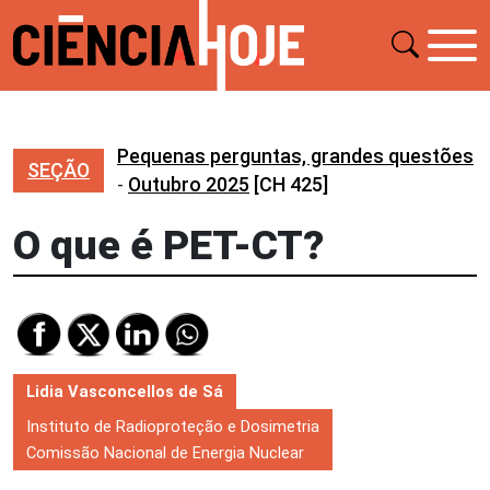
Pequenas perguntas, grandes questões
SEÇÃO
-
Outubro 2025
[CH 425]
O que é PET-CT?
Lidia Vasconcellos de Sá
Instituto de Radioproteção e Dosimetria
Comissão Nacional de Energia Nuclear