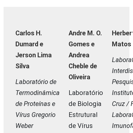
Carlos H.
Andre M. O.
Herber
Dumard e
Gomes e
Matos
Jerson Lima
Andrea
Laborat
Silva
Cheble de
Interdis
Oliveira
Laboratório de
Pesqui
Termodinâmica
Laboratório
Institu
de Proteínas e
de Biologia
Cruz / 
Vírus Gregorio
Estrutural
Laborat
Weber
de Vírus
Imunof