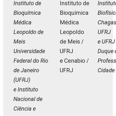
Instituto de
Instituto de
Institu
Bioquímica
Bioquímica
Biofísi
Médica
Médica
Chagas 
Leopoldo de
Leopoldo
UFRJ
Meis
de Meis /
e UFRJ
Universidade
UFRJ
Duque 
Federal do Rio
e Cenabio /
Profess
de Janeiro
UFRJ
Cidade
(UFRJ)
e Instituto
Nacional de
Ciência e