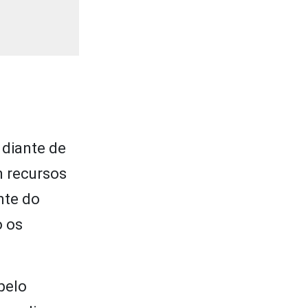
 diante de
m recursos
nte do
o os
pelo