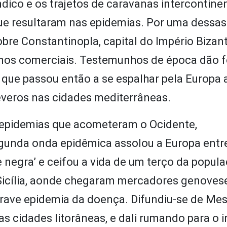
ico e os trajetos de caravanas intercontinen
e resultaram nas epidemias. Por uma dessas 
sobre Constantinopla, capital do Império Bizan
nos comerciais. Testemunhos de época dão f
, que passou então a se espalhar pela Europa 
everos nas cidades mediterrâneas.
s epidemias que acometeram o Ocidente,
egunda onda epidêmica assolou a Europa entr
 negra’ e ceifou a vida de um terço da popula
 Sicília, aonde chegaram mercadores genoves
rave epidemia da doença. Difundiu-se de Mes
s cidades litorâneas, e dali rumando para o i