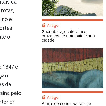
tais da
rotas,
tino e
Artigo
ortes
Guanabara, os destinos
cruzados de uma baía e sua
até o
cidade
e 1347 e
ção.
es de
sina pelo
Artigo
nterior
A arte de conservar a arte