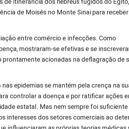
 de itinerância dos hebreus fugidos do Egito,
nência de Moisés no Monte Sinai para receber
iação entre comércio e infecções. Como
oença, mostraram-se efetivas e se inscrever
do prontamente acionadas na deflagração de 
 nas epidemias se mantém pela crença na sua
ra controlar a doença e por ratificar ações e
idade estatal. Mas nem sempre foi suficiente
r os interesses dos setores comerciais ao det
e influenciaram as próprias teorias médicas 