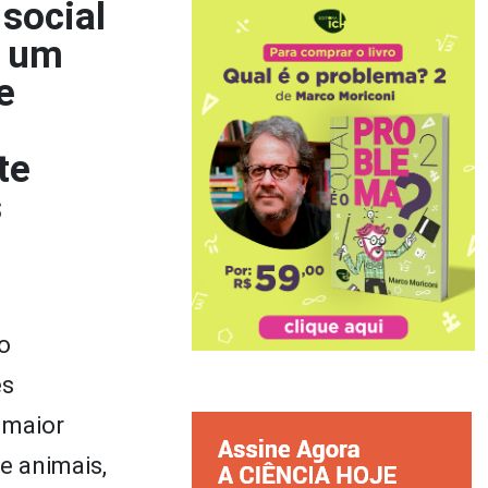
social
o um
e
te
s
o
es
 maior
e animais,