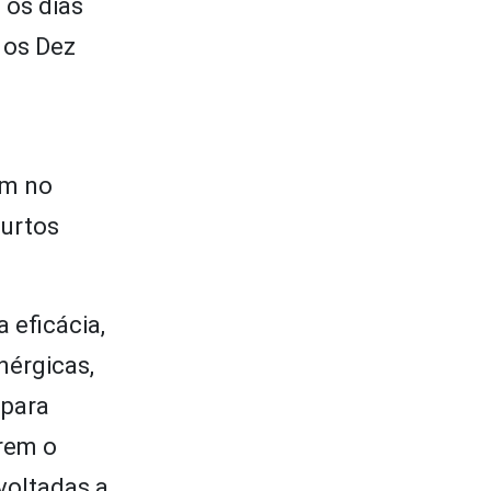
 os dias
 os Dez
am no
surtos
 eficácia,
nérgicas,
 para
erem o
voltadas a