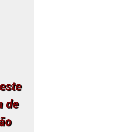
este
a de
ção