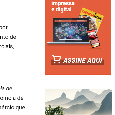
por
nto de
ciais,
o
ia de
como a de
mércio que