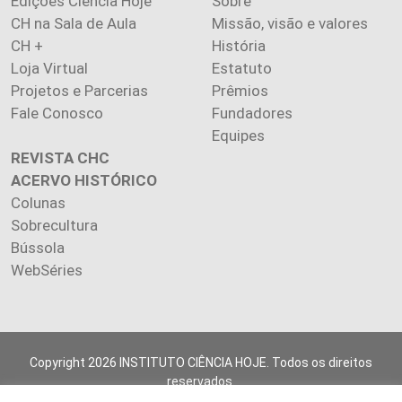
Edições Ciência Hoje
Sobre
CH na Sala de Aula
Missão, visão e valores
CH +
História
Loja Virtual
Estatuto
Projetos e Parcerias
Prêmios
Fale Conosco
Fundadores
Equipes
REVISTA CHC
ACERVO HISTÓRICO
Colunas
Sobrecultura
Bússola
WebSéries
Copyright 2026 INSTITUTO CIÊNCIA HOJE. Todos os direitos
reservados.
Os artigos publicados na revista refletem exclusivamente a