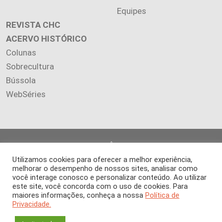
Equipes
REVISTA CHC
ACERVO HISTÓRICO
Colunas
Sobrecultura
Bússola
WebSéries
Copyright 2026 INSTITUTO CIÊNCIA HOJE. Todos os direitos
reservados.
Utilizamos cookies para oferecer a melhor experiência,
Os artigos publicados na revista refletem exclusivamente a
melhorar o desempenho de nossos sites, analisar como
opinião de seus autores.
você interage conosco e personalizar conteúdo. Ao utilizar
este site, você concorda com o uso de cookies. Para
É proibida a reprodução, integral ou parcial, do conteúdo (imagens
maiores informações, conheça a nossa
Política de
e textos) sem prévia autorização.
Privacidade.