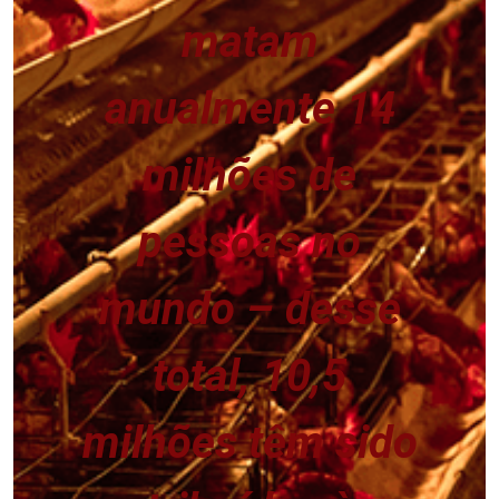
matam
anualmente 14
milhões de
pessoas no
mundo – desse
total, 10,5
milhões têm sido