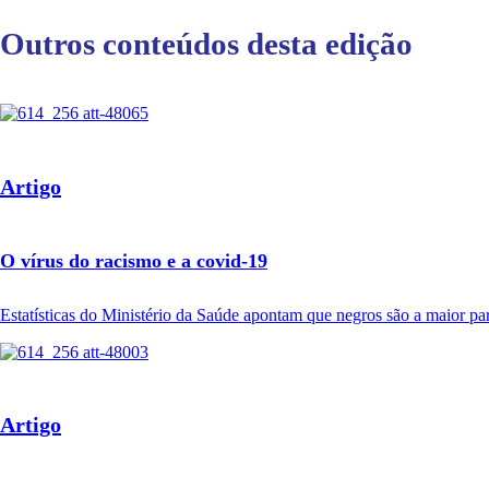
Outros conteúdos desta edição
Artigo
O vírus do racismo e a covid-19
Estatísticas do Ministério da Saúde apontam que negros são a maior pa
Artigo