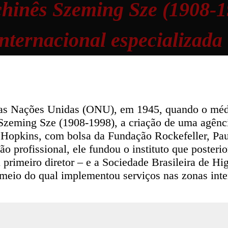
chinês Szeming Sze (1908-1
internacional especializada
as Nações Unidas (ONU), em 1945, quando o médi
Szeming Sze (1908-1998), a criação de uma agênci
hs Hopkins, com bolsa da Fundação Rockefeller, Pa
ão profissional, ele fundou o instituto que poster
rimeiro diretor – e a Sociedade Brasileira de Hig
r meio do qual implementou serviços nas zonas inte