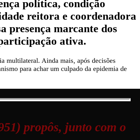
ença política, condição
ridade reitora e coordenadora
sa presença marcante dos
participação ativa.
a multilateral. Ainda mais, após decisões
ganismo para achar um culpado da epidemia de
951) propôs, junto com o