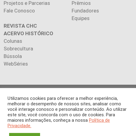
Projetos e Parcerias
Prêmios
Fale Conosco
Fundadores
Equipes
REVISTA CHC
ACERVO HISTÓRICO
Colunas
Sobrecultura
Bússola
WebSéries
Copyright 2026 INSTITUTO CIÊNCIA HOJE. Todos os direitos
Utilizamos cookies para oferecer a melhor experiência,
reservados.
melhorar o desempenho de nossos sites, analisar como
Os artigos publicados na revista refletem exclusivamente a
você interage conosco e personalizar conteúdo. Ao utilizar
opinião de seus autores.
este site, você concorda com o uso de cookies. Para
maiores informações, conheça a nossa
Política de
É proibida a reprodução, integral ou parcial, do conteúdo (imagens
Privacidade.
e textos) sem prévia autorização.