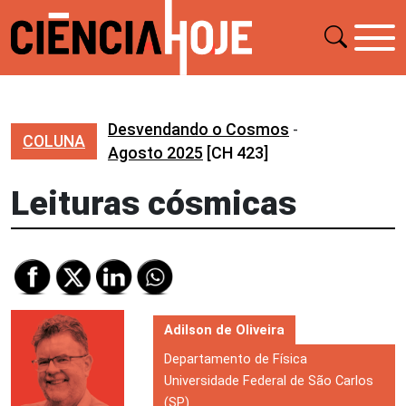
Desvendando o Cosmos
-
COLUNA
Agosto 2025
[CH 423]
Leituras cósmicas
Adilson de Oliveira
Departamento de Física
Universidade Federal de São Carlos
(SP)