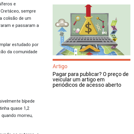
íferos e
o Cretáceo, sempre
a colisão de um
eraram e passaram a
emplar estudado por
nção da comunidade
Artigo
Pagar para publicar? O preço de
veicular um artigo em
periódicos de acesso aberto
sivelmente bípede
tinha quase 1,2
, quando morreu,