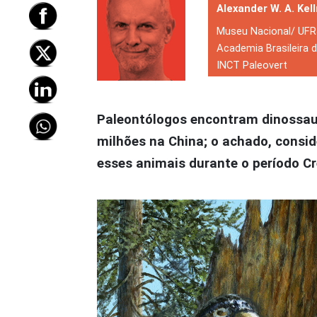
Alexander W. A. Kel
Museu Nacional/ UFR
Academia Brasileira d
INCT Paleovert
Paleontólogos encontram dinossau
milhões na China; o achado, consid
esses animais durante o período C