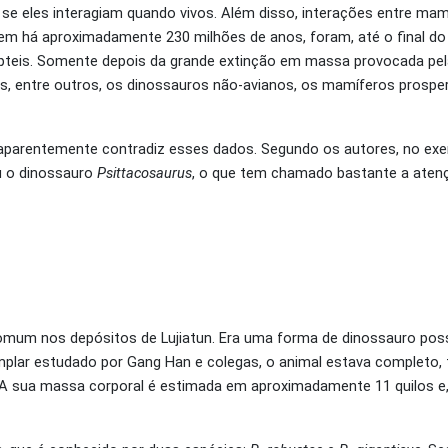
 se eles interagiam quando vivos. Além disso, interações entre mam
gem há aproximadamente 230 milhões de anos, foram, até o final d
teis. Somente depois da grande extinção em massa provocada pel
os, entre outros, os dinossauros não-avianos, os mamíferos prosp
 aparentemente contradiz esses dados. Segundo os autores, no ex
 o dinossauro
Psittacosaurus
, o que tem chamado bastante a ate
comum nos depósitos de Lujiatun. Era uma forma de dinossauro pos
mplar estudado por Gang Han e colegas, o animal estava completo, 
A sua massa corporal é estimada em aproximadamente 11 quilos e