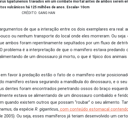
us lujiatunensis travados em um combate mortal antes de ambos serem en
itos vulcânicos há 125 milhões de anos. Escala= 10cm
CRÉDITO: GANG HAN
rgumentos de que a interação entre os dois exemplares era real:
ouco ou nenhum transporte do local onde eles morreram. Ou seja:
que ambos foram repentinamente sepultados por um fluxo de detrit
O problema é a interpretação de que o mamífero estava predando o
 alimentando de um dinossauro já morto, o que é típico dos animai
em favor à predação estão o fato de o mamífero estar posicionad
 do mamífero estava segurando a mandíbula do dinossauro, e o seu
 seus dentes foram encontrados penetrando ossos do braço esquer
mente estava se alimentando de um dinossauro combalido e ferido
vem quando existem outros que possam “roubar” o seu alimento.
mamus
, da espécie
R
.
giganticus,
com conteúdo estomacal contendo 
de 2005). Ou seja, esses mamíferos já teriam desenvolvido um certo