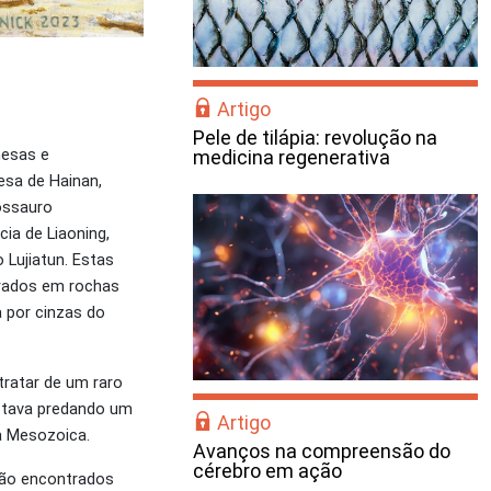
Artigo
Pele de tilápia: revolução na
nesas e
medicina regenerativa
esa de Hainan,
ossauro
ia de Liaoning,
Lujiatun. Estas
trados em rochas
a por cinzas do
tratar de um raro
estava predando um
Artigo
ra Mesozoica.
Avanços na compreensão do
cérebro em ação
são encontrados