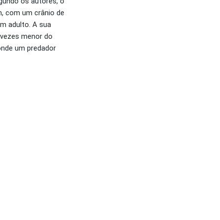
egundo os autores, o
m, com um crânio de
um adulto. A sua
s vezes menor do
onde um predador