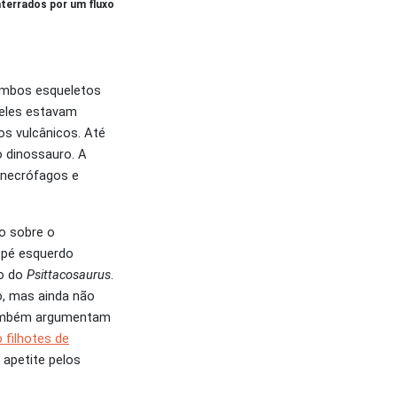
terrados por um fluxo
 ambos esqueletos
 eles estavam
os vulcânicos. Até
 dinossauro. A
s necrófagos e
o sobre o
 pé esquerdo
do do
Psittacosaurus
.
, mas ainda não
 Também argumentam
filhotes de
 apetite pelos