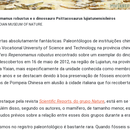
mamus robustus e o dinossauro Psittacosaurus lujiatunensisileiros
ADIAN MUSEUM OF NATURE.
as absolutamente fantásticas. Paleontólogos de instituições chi
 Vocational University of Science and Technology, na província chin
fero
Repenomamus robustus
encontrado sobre um exemplar do din
descobertos em 16 de maio de 2012, na região de Lujiatun, na provínc
a Yixian, mais especificamente da unidade conhecida como membro 
e anos e se destacam devido à boa preservação de fósseis encon
s de Pompeia Chinesa em alusão à cidade italiana que foi recobert
estaque pela revista
Scientific Reports
, do grupo
Nature
, está em se 
 Além disso, segundo os autores, o mamífero, de tamanho menor, 
studos prévios sobre a relação entre esses dois grupos durante a e
smos no registro paleontológico é bastante rara. Quando fósseis 