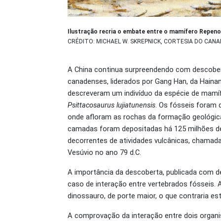
Ilustração recria o embate entre o mamífero Repeno
CRÉDITO: MICHAEL W. SKREPNICK, CORTESIA DO CAN
A China continua surpreendendo com descobert
canadenses, liderados por Gang Han, da Hainan
descreveram um indivíduo da espécie de mamí
Psittacosaurus lujiatunensis
. Os fósseis foram 
onde afloram as rochas da formação geológic
camadas foram depositadas há 125 milhões d
decorrentes de atividades vulcânicas, chamada
Vesúvio no ano 79 d.C.
A importância da descoberta, publicada com d
caso de interação entre vertebrados fósseis.
dinossauro, de porte maior, o que contraria e
A comprovação da interação entre dois organi