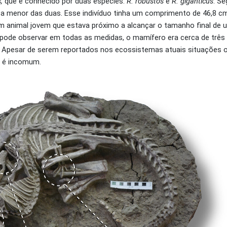
s,
que é conhecido por duas espécies:
R. robustos
e
R. giganticus
. S
, a menor das duas. Esse indivíduo tinha um comprimento de 46,8 c
um animal jovem que estava próximo a alcançar o tamanho final de 
 pode observar em todas as medidas, o mamífero era cerca de trê
. Apesar de serem reportados nos ecossistemas atuais situações 
o é incomum.