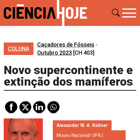
Caçadores de Fósseis
-
COLUNA
Outubro 2023
[CH 403]
Novo supercontinente e
extinção dos mamíferos
Alexander W. A. Kellner
Museu Nacional/ UFRJ