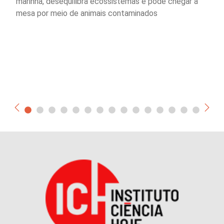
marinha, desequilibra ecossistemas e pode chegar à
mesa por meio de animais contaminados