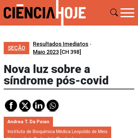
Resultados Imediatos
-
SEÇÃO
Maio 2023
[CH 398]
Nova luz sobre a
síndrome pós-covid
Andrea T. Da Poian
Instituto de Bioquímica Médica Leopoldo de Meis