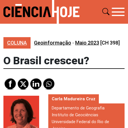
COLUNA
Geoinformação
-
Maio 2023
[CH 398]
O Brasil cresceu?
Carla Madureira Cruz
Departamento de Geografia
Instituto de Geociências
Universidade Federal do Rio de