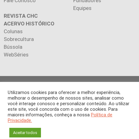
Fale Conosco
Fundadores
Equipes
REVISTA CHC
ACERVO HISTÓRICO
Colunas
Sobrecultura
Bússola
WebSéries
Copyright 2026 INSTITUTO CIÊNCIA HOJE. Todos os direitos
Utilizamos cookies para oferecer a melhor experiência,
reservados.
melhorar o desempenho de nossos sites, analisar como
Os artigos publicados na revista refletem exclusivamente a
você interage conosco e personalizar conteúdo. Ao utilizar
opinião de seus autores.
este site, você concorda com o uso de cookies. Para
É proibida a reprodução, integral ou parcial, do conteúdo (imagens
maiores informações, conheça a nossa
Política de
e textos) sem prévia autorização.
Privacidade.
Aceitar todos