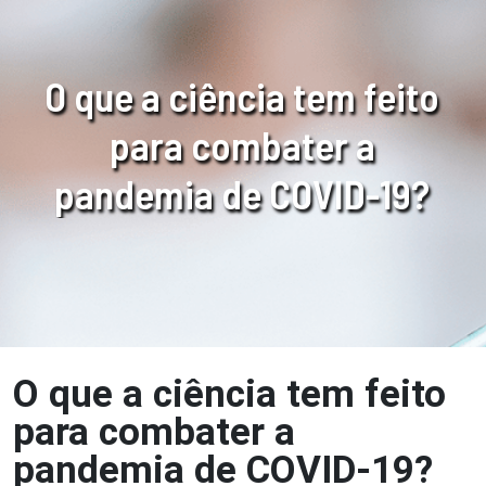
O
q
u
e
a
c
i
ê
n
c
i
a
t
e
m
f
e
i
t
o
p
a
r
a
c
o
m
b
a
t
e
r
a
p
a
n
d
e
m
i
a
d
e
C
O
V
I
D
-
1
9
?
O que a ciência tem feito
para combater a
pandemia de COVID-19?