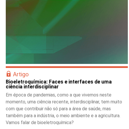
Artigo
Bioeletroquímica: Faces e interfaces de uma
ciência interdisciplinar
Em época de pandemias, como a que vivemos neste
momento, uma ciência recente, interdisciplinar, tem muito
com que contribuir não só para a área de saúde, mas
também para a indústria, o meio ambiente e a agricultura.
Vamos falar de bioeletroquímica?