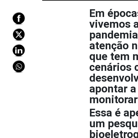
Em época
vivemos a
pandemia,
atenção n
que tem m
cenários 
desenvolv
apontar a
monitorar
Essa é ap
um pesqui
bioeletro