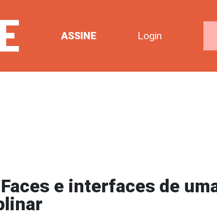
ASSINE
Login
 Faces e interfaces de um
plinar