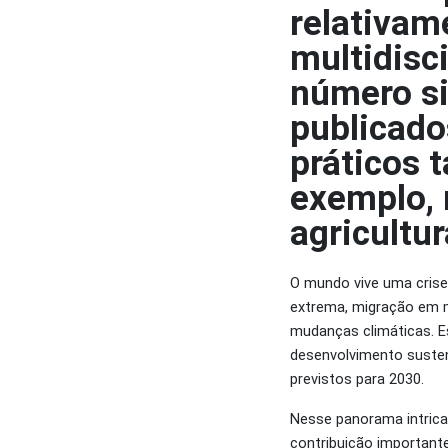
relativam
multidisc
número si
publicado
práticos
exemplo, 
agricultur
O mundo vive uma cris
extrema, migração em ma
mudanças climáticas. 
desenvolvimento susten
previstos para 2030.
Nesse panorama intrica
contribuição important