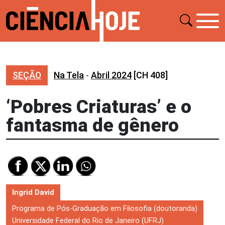
SEÇÃO
Na Tela
-
Abril 2024
[CH 408]
‘Pobres Criaturas’ e o
fantasma de gênero
Ingrid David
Programa de Pós-Graduação em Filosofia (doutoranda)
Universidade Federal do Rio de Janeiro (UFRJ)