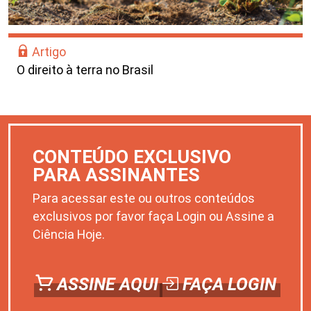
Artigo
O direito à terra no Brasil
CONTEÚDO EXCLUSIVO
PARA ASSINANTES
Para acessar este ou outros conteúdos
exclusivos por favor faça Login ou Assine a
Ciência Hoje.
ASSINE AQUI
FAÇA LOGIN