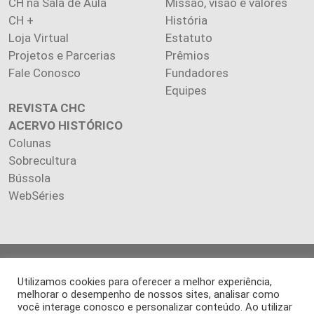
CH na Sala de Aula
Missão, visão e valores
CH +
História
Loja Virtual
Estatuto
Projetos e Parcerias
Prêmios
Fale Conosco
Fundadores
Equipes
REVISTA CHC
ACERVO HISTÓRICO
Colunas
Sobrecultura
Bússola
WebSéries
Copyright 2026 INSTITUTO CIÊNCIA HOJE. Todos os direitos
Utilizamos cookies para oferecer a melhor experiência,
reservados.
melhorar o desempenho de nossos sites, analisar como
Os artigos publicados na revista refletem exclusivamente a
você interage conosco e personalizar conteúdo. Ao utilizar
opinião de seus autores.