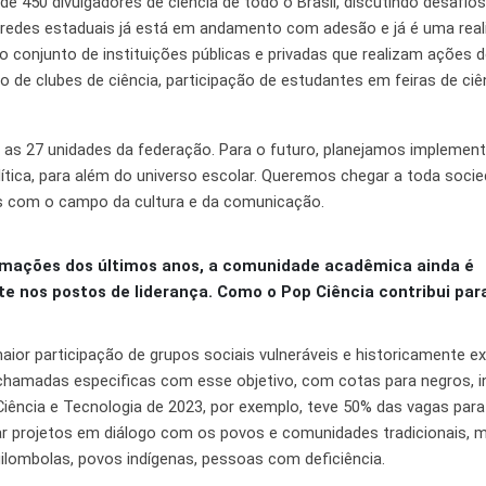
e 450 divulgadores de ciência de todo o Brasil, discutindo desafios
 redes estaduais já está em andamento com adesão e já é uma real
o conjunto de instituições públicas e privadas que realizam ações 
o de clubes de ciência, participação de estudantes em feiras de ciê
as 27 unidades da federação. Para o futuro, planejamos implemen
olítica, para além do universo escolar. Queremos chegar a toda soc
ais com o campo da cultura e da comunicação.
rmações dos últimos anos, a comunidade acadêmica ainda é
 nos postos de liderança. Como o Pop Ciência contribui pa
r participação de grupos sociais vulneráveis e historicamente ex
 chamadas especificas com esse objetivo, com cotas para negros, i
iência e Tecnologia de 2023, por exemplo, teve 50% das vagas par
r projetos em diálogo com os povos e comunidades tradicionais, 
quilombolas, povos indígenas, pessoas com deficiência.