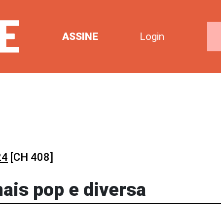
ASSINE
Login
24
[CH 408]
ais pop e diversa