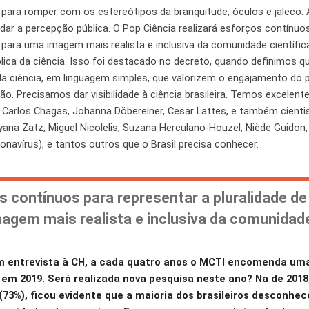
 para romper com os estereótipos da branquitude, óculos e jaleco.
dar a percepção pública. O Pop Ciência realizará esforços contínuo
do para uma imagem mais realista e inclusiva da comunidade científ
ca da ciência. Isso foi destacado no decreto, quando definimos qu
ciência, em linguagem simples, que valorizem o engajamento do pú
. Precisamos dar visibilidade à ciência brasileira. Temos excelente
Carlos Chagas, Johanna Döbereiner, Cesar Lattes, e também cienti
 Zatz, Miguel Nicolelis, Suzana Herculano-Houzel, Niède Guidon,
avírus), e tantos outros que o Brasil precisa conhecer.
s contínuos para representar a pluralidade de
agem mais realista e inclusiva da comunidade
m entrevista à CH, a cada quatro anos o MCTI encomenda uma
 em 2019. Será realizada nova pesquisa neste ano? Na de 2018,
(73%), ficou evidente que a maioria dos brasileiros desconhec