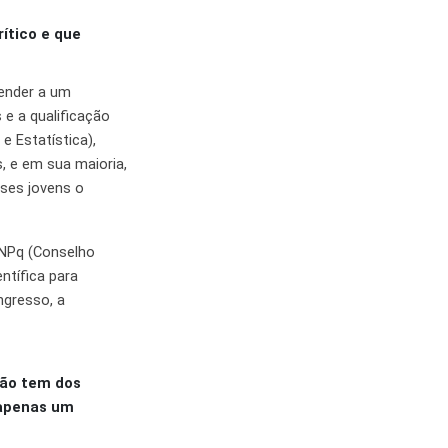
ítico e que
ender a um
 e a qualificação
e Estatística),
, e em sua maioria,
ses jovens o
CNPq (Conselho
ntífica para
ngresso, a
ção tem dos
 apenas um