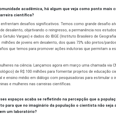
munidade acadêmica, há algum que veja como ponto mais cr
rreira científica?
enfrentam desafios significativos. Temos como grande desafio at
 de desalento, objetivando o reingresso, a permanência nos estudos
Getulio Vargas) e dados do IBGE (Instituto Brasileiro de Geografia 
1 milhões de jovens em desalento, dos quais 73% são pretos/pardos
fios que temos para promover ações indutoras que permitam a es
 mulheres na ciência. Lançamos agora em março uma chamada via 
ológico) de R$ 100 milhões para fomentar projetos de educação cie
l e ensino médio em diálogo com pesquisadoras para estimular o i
as e mulheres nas carreiras científicas.
sses espaços acaba se refletindo na percepção que a popula
eito para que no imaginário da população o cientista não seja
 em um laboratório?