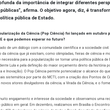
unda da importância de integrar diferentes persp
públicas”, afirma. O objetivo agora, diz, é transfor
lítica pública de Estado.
larização da Ciência (Pop Ciência) foi lançado em outubro 
 E o que podemos esperar no futuro?
tado de um diálogo com a comunidade científica e a sociedade civil.
 da ciência que já existiam, como olimpíadas, feiras de ciência e mo
 necessária para a popularização se tornar uma política pública de 
ente Lula e pela definição do maior orçamento direto da história po
a e Inovação). O Pop Ciência permite potencializar o alcance do que 
sistemática por parte do MCTI, com a criação dos Pontos de Ci
 novos atores divulgadores da ciência; a Virada da Ciência, e o fo
muito engajamento e interesse da sociedade e observamos uma rece
do público em geral. Em dezembro, realizamos em Brasília o Encontro