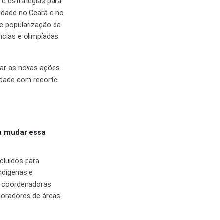
 e estratégias para
idade no Ceará e no
de popularização da
ncias e olimpíadas
tar as novas ações
iedade com recorte
ra mudar essa
cluídos para
ndígenas e
a coordenadoras
moradores de áreas