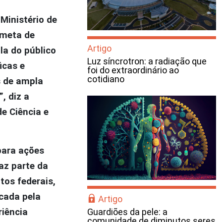
Ministério de
 meta de
Artigo
-la do público
Luz síncrotron: a radiação que
icas e
foi do extraordinário ao
cotidiano
s de ampla
, diz a
de Ciência e
para ações
az parte da
tos federais,
rcada pela
Artigo
Guardiões da pele: a
riência
comunidade de diminutos seres