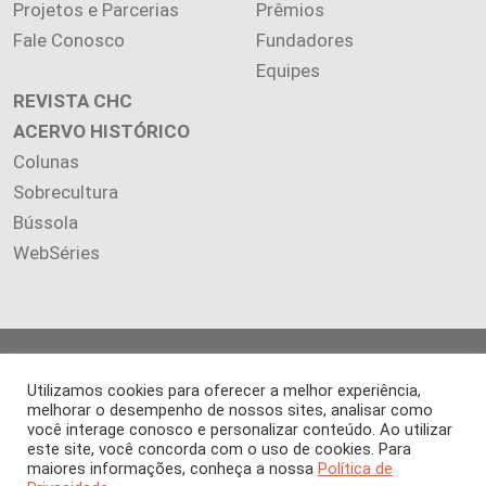
Projetos e Parcerias
Prêmios
Fale Conosco
Fundadores
Equipes
REVISTA CHC
ACERVO HISTÓRICO
Colunas
Sobrecultura
Bússola
WebSéries
Copyright 2026 INSTITUTO CIÊNCIA HOJE. Todos os direitos
reservados.
Utilizamos cookies para oferecer a melhor experiência,
melhorar o desempenho de nossos sites, analisar como
Os artigos publicados na revista refletem exclusivamente a
você interage conosco e personalizar conteúdo. Ao utilizar
opinião de seus autores.
este site, você concorda com o uso de cookies. Para
É proibida a reprodução, integral ou parcial, do conteúdo (imagens
maiores informações, conheça a nossa
Política de
e textos) sem prévia autorização.