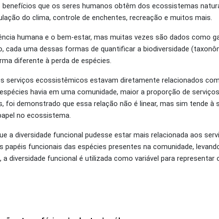
o benefícios que os seres humanos obtêm dos ecossistemas natur
egulação do clima, controle de enchentes, recreação e muitos mais.
ivência humana e o bem-estar, mas muitas vezes são dados como g
 cada uma dessas formas de quantificar a biodiversidade (taxonôm
orma diferente à perda de espécies.
 os serviços ecossistêmicos estavam diretamente relacionados com
 espécies havia em uma comunidade, maior a proporção de serviço
, foi demonstrado que essa relação não é linear, mas sim tende à 
papel no ecossistema.
ue a diversidade funcional pudesse estar mais relacionada aos serv
s papéis funcionais das espécies presentes na comunidade, levan
 a diversidade funcional é utilizada como variável para representar 