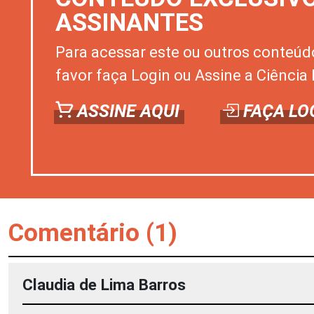
ASSINANTES
Para acessar este ou outros conteúd
favor faça Login ou Assine a Ciência 
ASSINE AQUI
FAÇA LO
Comentário (1)
Claudia de Lima Barros