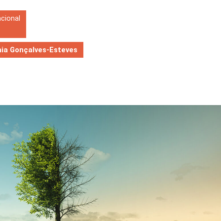
acional
nia Gonçalves-Esteves