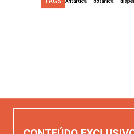
TAGS
Antártica
|
botânica
|
dispe
CONTEÚDO EXCLUSIV