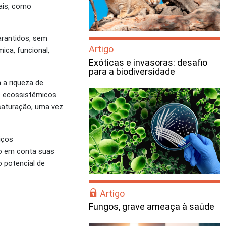
ais, como
arantidos, sem
Artigo
ica, funcional,
Exóticas e invasoras: desafio
para a biodiversidade
 a riqueza de
s ecossistêmicos
saturação, uma vez
iços
do em conta suas
o potencial de
Artigo
Fungos, grave ameaça à saúde