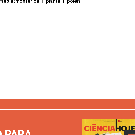
rsão atmosférica
|
planta
|
pólen
O PARA