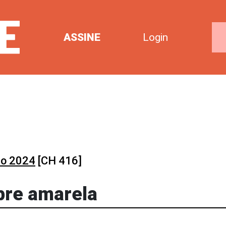
ASSINE
Login
o 2024
[CH 416]
ebre amarela