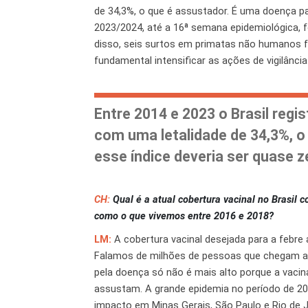
de 34,3%, o que é assustador. É uma doença pa
2023/2024, até a 16ª semana epidemiológica,
disso, seis surtos em primatas não humanos 
fundamental intensificar as ações de vigilânci
Entre 2014 e 2023 o Brasil reg
com uma letalidade de 34,3%, o
esse índice deveria ser quase z
CH:
Qual é a atual cobertura vacinal no Brasil c
como o que vivemos entre 2016 e 2018?
LM:
A cobertura vacinal desejada para a febre
Falamos de milhões de pessoas que chegam ag
pela doença só não é mais alto porque a vacin
assustam. A grande epidemia no período de 2
impacto em Minas Gerais, São Paulo e Rio de J