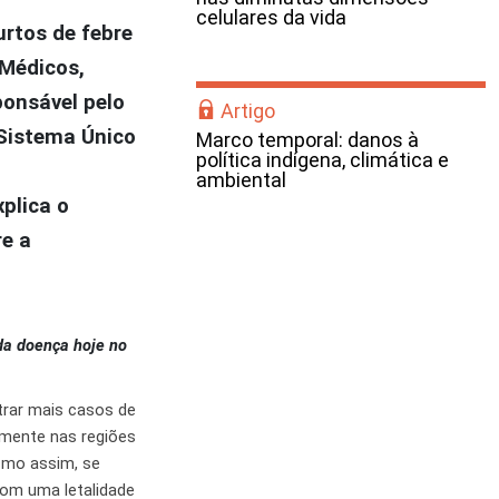
celulares da vida
urtos de febre
 Médicos,
ponsável pelo
Artigo
 Sistema Único
Marco temporal: danos à
política indígena, climática e
ambiental
plica o
re a
da doença hoje no
trar mais casos de
amente nas regiões
esmo assim, se
com uma letalidade