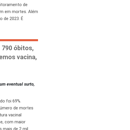
nitoramento de
ram em mortes. Além
o de 2023. É
 790 óbitos,
temos vacina,
 um eventual surto,
do foi 69%.
número de mortes
ura vacinal
te, com maior
s mais de 2 mil