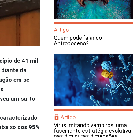
Artigo
Quem pode falar do
Antropoceno?
ípio de 41 mil
 diante da
lação em se
os
iveu um surto
Artigo
 caracterizado
Vírus imitando vampiros: uma
 abaixo dos 95%
fascinante estratégia evolutiva
nas diminutas dimensões