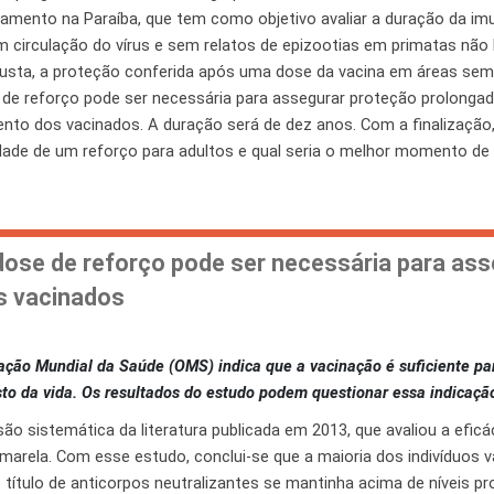
amento na Paraíba, que tem como objetivo avaliar a duração da i
 circulação do vírus e sem relatos de epizootias em primatas nã
usta, a proteção conferida após uma dose da vacina em áreas sem
e reforço pode ser necessária para assegurar proteção prolongad
nto dos vacinados. A duração será de dez anos. Com a finalização
ade de um reforço para adultos e qual seria o melhor momento de 
se de reforço pode ser necessária para ass
s vacinados
o Mundial da Saúde (OMS) indica que a vacinação é suficiente par
to da vida. Os resultados do estudo podem questionar essa indicaçã
 sistemática da literatura publicada em 2013, que avaliou a eficác
marela. Com esse estudo, conclui-se que a maioria dos indivíduos 
título de anticorpos neutralizantes se mantinha acima de níveis pr