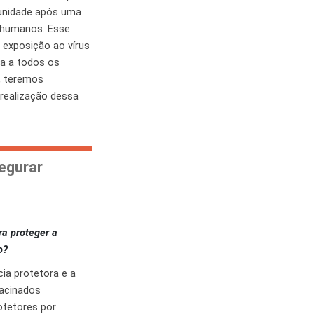
munidade após uma
o humanos. Esse
 exposição ao vírus
a a todos os
, teremos
realização dessa
egurar
a proteger a
o?
ia protetora e a
vacinados
otetores por