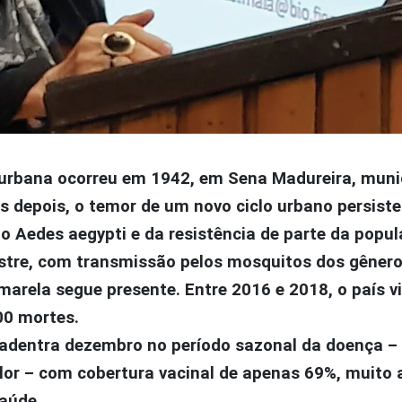
 urbana ocorreu em 1942, em Sena Madureira, munic
s depois, o temor de um novo ciclo urbano persiste
o Aedes aegypti e da resistência de parte da popu
vestre, com transmissão pelos mosquitos dos gêner
arela segue presente. Entre 2016 e 2018, o país v
00 mortes.
 adentra dezembro no período sazonal da doença –
alor – com cobertura vacinal de apenas 69%, muito
aúde.