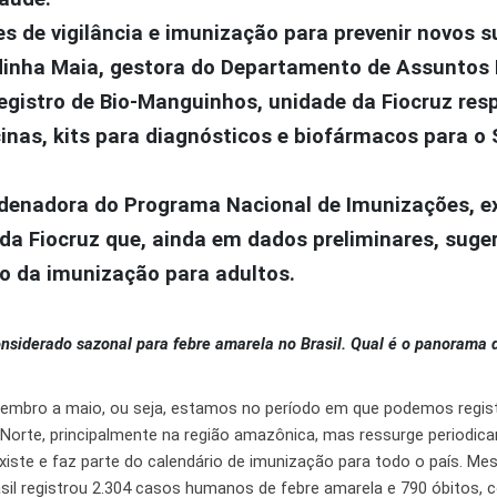
s de vigilância e imunização para prevenir novos s
rdinha Maia, gestora do Departamento de Assuntos
Registro de Bio-Manguinhos, unidade da Fiocruz res
inas, kits para diagnósticos e biofármacos para o
rdenadora do Programa Nacional de Imunizações, ex
a Fiocruz que, ainda em dados preliminares, suge
o da imunização para adultos.
nsiderado sazonal para febre amarela no Brasil. Qual é o panorama 
zembro a maio, ou seja, estamos no período em que podemos regis
 Norte, principalmente na região amazônica, mas ressurge periodic
existe e faz parte do calendário de imunização para todo o país. M
sil registrou 2.304 casos humanos de febre amarela e 790 óbitos, 