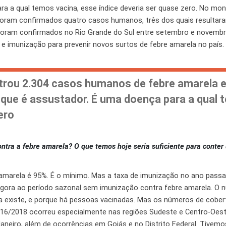
ra a qual temos vacina, esse índice deveria ser quase zero. No mo
 foram confirmados quatro casos humanos, três dos quais resulta
foram confirmados no Rio Grande do Sul entre setembro e novembr
a e imunização para prevenir novos surtos de febre amarela no país.
istrou 2.304 casos humanos de febre amarela e
 que é assustador. É uma doença para a qual 
ero
ontra a febre amarela? O que temos hoje seria suficiente para conter
 amarela é 95%. É o mínimo. Mas a taxa de imunização no ano passa
ora ao período sazonal sem imunização contra febre amarela. O 
a existe, e porque há pessoas vacinadas. Mas os números de cobert
016/2018 ocorreu especialmente nas regiões Sudeste e Centro-Oes
aneiro, além de ocorrências em Goiás e no Distrito Federal. Tivemo