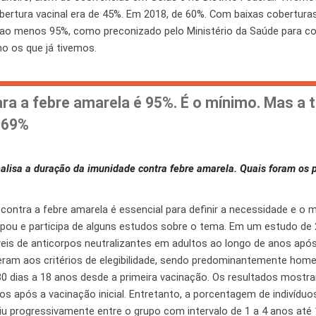
bertura vacinal era de 45%. Em 2018, de 60%. Com baixas cobertur
 ao menos 95%, como preconizado pelo Ministério da Saúde para c
mo os que já tivemos.
ra a febre amarela é 95%. É o mínimo. Mas a 
 69%
alisa a duração da imunidade contra febre amarela. Quais foram os p
contra a febre amarela é essencial para definir a necessidade e o
icipou e participa de alguns estudos sobre o tema. Em um estudo de
íveis de anticorpos neutralizantes em adultos ao longo de anos após
deram aos critérios de elegibilidade, sendo predominantemente hom
 30 dias a 18 anos desde a primeira vacinação. Os resultados mostr
s após a vacinação inicial. Entretanto, a porcentagem de indivíduo
u progressivamente entre o grupo com intervalo de 1 a 4 anos até