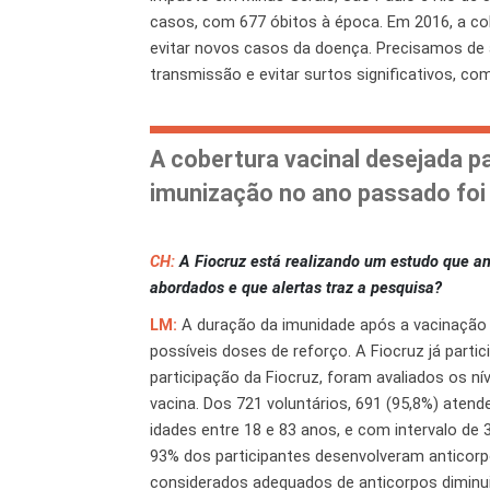
casos, com 677 óbitos à época. Em 2016, a co
evitar novos casos da doença. Precisamos de
transmissão e evitar surtos significativos, co
A cobertura vacinal desejada pa
imunização no ano passado foi
CH:
A Fiocruz está realizando um estudo que an
abordados e que alertas traz a pesquisa?
LM:
A duração da imunidade após a vacinação 
possíveis doses de reforço. A Fiocruz já part
participação da Fiocruz, foram avaliados os n
vacina. Dos 721 voluntários, 691 (95,8%) aten
idades entre 18 e 83 anos, e com intervalo de
93% dos participantes desenvolveram anticorpo
considerados adequados de anticorpos diminui