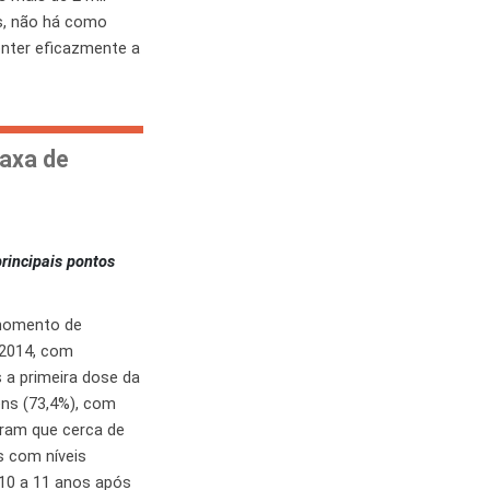
as, não há como
onter eficazmente a
taxa de
rincipais pontos
 momento de
 2014, com
 a primeira dose da
ens (73,4%), com
aram que cerca de
s com níveis
 10 a 11 anos após