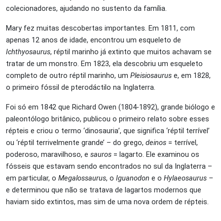
colecionadores, ajudando no sustento da família.
Mary fez muitas descobertas importantes. Em 1811, com
apenas 12 anos de idade, encontrou um esqueleto de
Ichthyosaurus
, réptil marinho já extinto que muitos achavam se
tratar de um monstro. Em 1823, ela descobriu um esqueleto
completo de outro réptil marinho, um
Pleisiosaurus
e, em 1828,
o primeiro fóssil de pterodáctilo na Inglaterra.
Foi só em 1842 que Richard Owen (1804-1892), grande biólogo e
paleontólogo britânico, publicou o primeiro relato sobre esses
répteis e criou o termo ‘dinosauria’, que significa ‘réptil terrível’
ou ‘réptil terrivelmente grande’ – do grego,
deinos
= terrível,
poderoso, maravilhoso, e
sauros
= lagarto. Ele examinou os
fósseis que estavam sendo encontrados no sul da Inglaterra –
em particular, o
Megalossaurus
, o
Iguanodon
e o
Hylaeosaurus –
e determinou que não se tratava de lagartos modernos que
haviam sido extintos, mas sim de uma nova ordem de répteis.