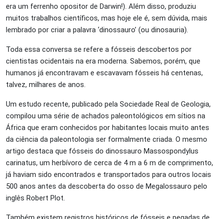
era um ferrenho opositor de Darwin!). Além disso, produziu
muitos trabalhos científicos, mas hoje ele é, sem dúvida, mais
lembrado por criar a palavra ‘dinossauro’ (ou dinosauria).
Toda essa conversa se refere a fósseis descobertos por
cientistas ocidentais na era moderna. Sabemos, porém, que
humanos já encontravam e escavavam fósseis há centenas,
talvez, milhares de anos.
Um estudo recente, publicado pela Sociedade Real de Geologia,
compilou uma série de achados paleontológicos em sítios na
África que eram conhecidos por habitantes locais muito antes
da ciência da paleontologia ser formalmente criada. O mesmo
artigo destaca que fósseis do dinossauro Massospondylus
carinatus, um herbívoro de cerca de 4 m a 6 m de comprimento,
já haviam sido encontrados e transportados para outros locais
500 anos antes da descoberta do osso de Megalossauro pelo
inglês Robert Plot.
Também existem registros históricos de fósseis e pegadas de