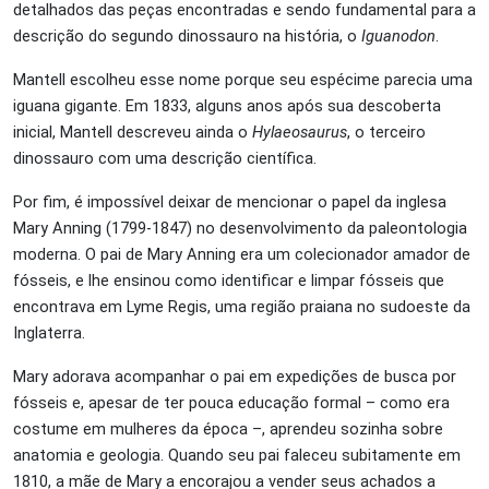
detalhados das peças encontradas e sendo fundamental para a
descrição do segundo dinossauro na história, o
Iguanodon
.
Mantell escolheu esse nome porque seu espécime parecia uma
iguana gigante. Em 1833, alguns anos após sua descoberta
inicial, Mantell descreveu ainda o
Hylaeosaurus
, o terceiro
dinossauro com uma descrição científica.
Por fim, é impossível deixar de mencionar o papel da inglesa
Mary Anning (1799-1847) no desenvolvimento da paleontologia
moderna. O pai de Mary Anning era um colecionador amador de
fósseis, e lhe ensinou como identificar e limpar fósseis que
encontrava em Lyme Regis, uma região praiana no sudoeste da
Inglaterra.
Mary adorava acompanhar o pai em expedições de busca por
fósseis e, apesar de ter pouca educação formal – como era
costume em mulheres da época –, aprendeu sozinha sobre
anatomia e geologia. Quando seu pai faleceu subitamente em
1810, a mãe de Mary a encorajou a vender seus achados a