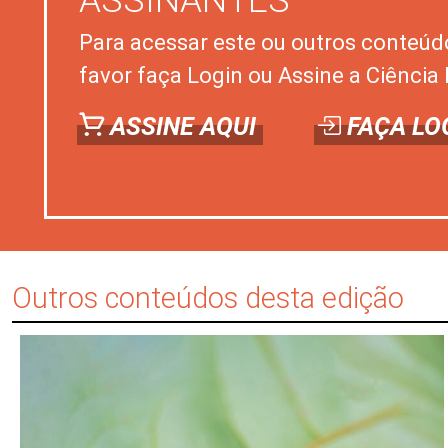
ASSINANTES
Para acessar este ou outros conteúd
favor faça Login ou Assine a Ciência 
ASSINE AQUI
FAÇA LO
Outros conteúdos desta edição