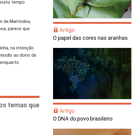
a muito tempo
em da Mantodea,
osa, parece que
Artigo
O papel das cores nas aranhas
nha, na intenção
missão ao dono da
 enquanto
cos temas que
Artigo
O DNA do povo brasileiro