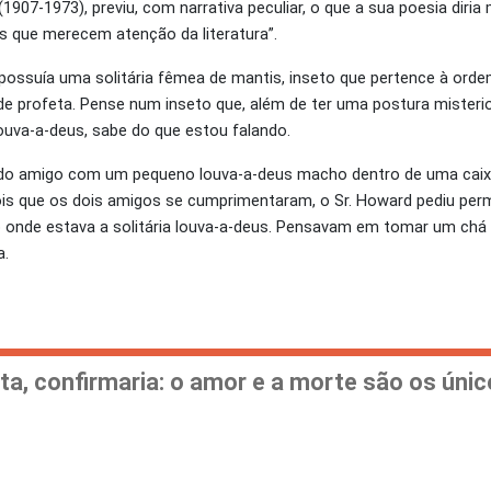
907-1973), previu, com narrativa peculiar, o que a sua poesia diri
s que merecem atenção da literatura”.
ossuía uma solitária fêmea de mantis, inseto que pertence à ord
de profeta. Pense num inseto que, além de ter uma postura misteri
ouva-a-deus, sabe do que estou falando.
 do amigo com um pequeno louva-a-deus macho dentro de uma caixi
ois que os dois amigos se cumprimentaram, o Sr. Howard pediu per
 onde estava a solitária louva-a-deus. Pensavam em tomar um chá
a.
eta, confirmaria: o amor e a morte são os úni