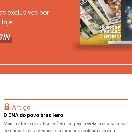
os exclusivos por
Hoje.
GIN
Artigo
O DNA do povo brasileiro
Maior retrato genético já feito no país revela como séculos
de encontros, violências e migrações moldaram nossa