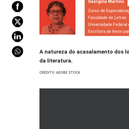
Georgina Martins
Curso de Especializaç
Faculdade de Letras
Universidade Federal 
Escritora de livros pa
A natureza do acasalamento dos lo
da literatura.
CRÉDITO: ADOBE STOCK