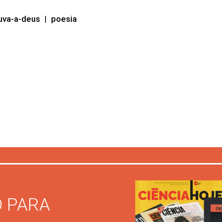
uva-a-deus
|
poesia
 PARA