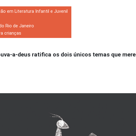
ão em Literatura Infantil e Juvenil
do Rio de Janeiro
ra crianças
uva-a-deus ratifica os dois únicos temas que me