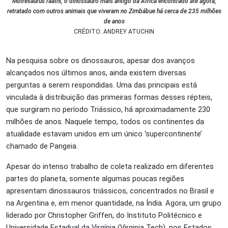
Mbiresaurus raathi, o dinossauro mais antigo da África encontrado até agora,
retratado com outros animais que viveram no Zimbábue há cerca de 235 milhões
de anos
CRÉDITO: ANDREY ATUCHIN
Na pesquisa sobre os dinossauros, apesar dos avanços
alcançados nos últimos anos, ainda existem diversas
perguntas a serem respondidas. Uma das principais está
vinculada
à
distribuição das primeiras formas desses répteis,
que surgiram no período Triássico, há aproximadamente 230
milhões de anos. Naquele tempo, todos os continentes da
atualidade estavam unidos em um único ‘supercontinente’
chamado de Pangeia.
Apesar do intenso trabalho de coleta realizado em diferentes
partes do planeta, somente algumas poucas regiões
apresentam dinossauros triássicos, concentrados no Brasil e
na Argentina e, em menor quantidade, na
Índia
. Agora, um grupo
liderado por Christopher Griffen, do
Instituto Politécnico e
Universidade Estadual da Virgínia
(Virginia Tech), nos
Estados