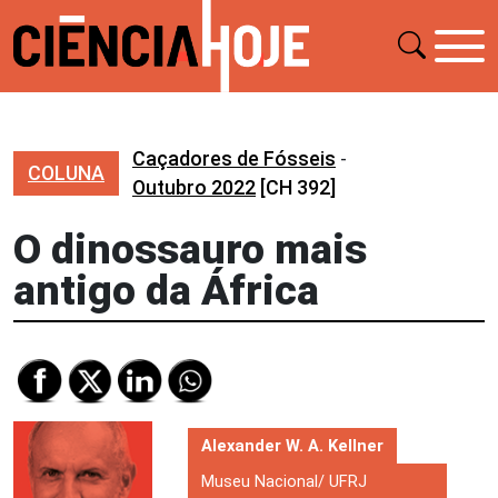
Caçadores de Fósseis
-
COLUNA
Outubro 2022
[CH 392]
O dinossauro mais
antigo da África
Alexander W. A. Kellner
Museu Nacional/ UFRJ