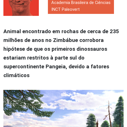
Academia Brasileira de Ciências
INCT Paleovert
Animal
encontrado em
rochas
de
cerca de
235
milhões de anos no Zimb
á
b
u
e
corrobora
hipótese de que os primeiros dinossauros
estariam
restritos
à
parte sul
do
supercontinente Pangeia
,
devido a fatores
climáticos