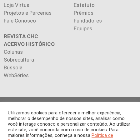
Loja Virtual
Estatuto
Projetos e Parcerias
Prêmios
Fale Conosco
Fundadores
Equipes
REVISTA CHC
ACERVO HISTÓRICO
Colunas
Sobrecultura
Bússola
WebSéries
Copyright 2026 INSTITUTO CIÊNCIA HOJE. Todos os direitos
Utilizamos cookies para oferecer a melhor experiência,
reservados.
melhorar o desempenho de nossos sites, analisar como
Os artigos publicados na revista refletem exclusivamente a
você interage conosco e personalizar conteúdo. Ao utilizar
opinião de seus autores.
este site, você concorda com o uso de cookies. Para
É proibida a reprodução, integral ou parcial, do conteúdo (imagens
maiores informações, conheça a nossa
Política de