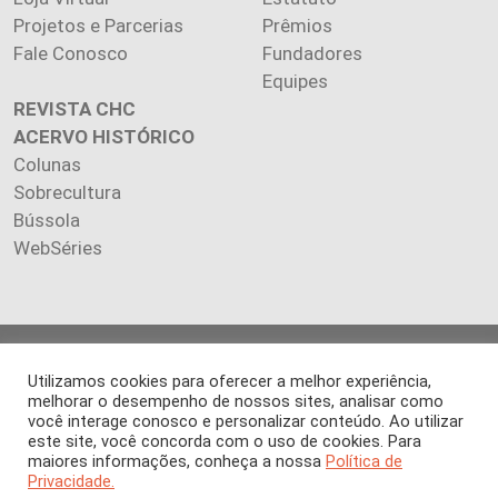
Projetos e Parcerias
Prêmios
Fale Conosco
Fundadores
Equipes
REVISTA CHC
ACERVO HISTÓRICO
Colunas
Sobrecultura
Bússola
WebSéries
Copyright 2026 INSTITUTO CIÊNCIA HOJE. Todos os direitos
Utilizamos cookies para oferecer a melhor experiência,
reservados.
melhorar o desempenho de nossos sites, analisar como
Os artigos publicados na revista refletem exclusivamente a
você interage conosco e personalizar conteúdo. Ao utilizar
opinião de seus autores.
este site, você concorda com o uso de cookies. Para
É proibida a reprodução, integral ou parcial, do conteúdo (imagens
maiores informações, conheça a nossa
Política de
e textos) sem prévia autorização.
Privacidade.