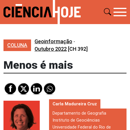
Geoinformação
-
COLUNA
Outubro 2022
[CH 392]
Menos é mais
Carla Madureira Cruz
Departamento de Geografia
Instituto de Geociências
Universidade Federal do Rio de