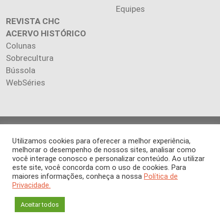
Equipes
REVISTA CHC
ACERVO HISTÓRICO
Colunas
Sobrecultura
Bússola
WebSéries
Copyright 2026 INSTITUTO CIÊNCIA HOJE. Todos os direitos
Utilizamos cookies para oferecer a melhor experiência,
reservados.
melhorar o desempenho de nossos sites, analisar como
Os artigos publicados na revista refletem exclusivamente a
você interage conosco e personalizar conteúdo. Ao utilizar
opinião de seus autores.
este site, você concorda com o uso de cookies. Para
É proibida a reprodução, integral ou parcial, do conteúdo (imagens
maiores informações, conheça a nossa
Política de
e textos) sem prévia autorização.
Privacidade.
Aceitar todos