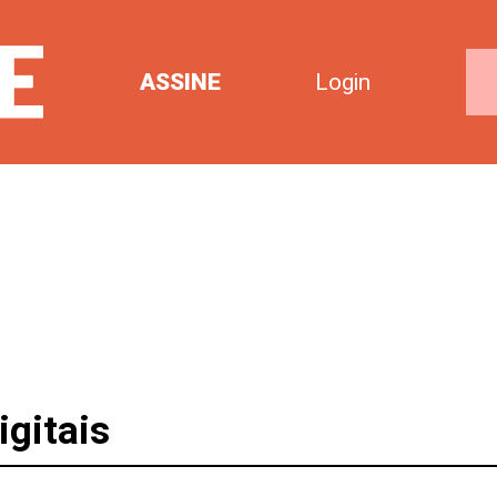
ASSINE
Login
igitais