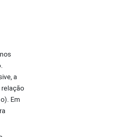
 nos
.
ive, a
 relação
go). Em
ra