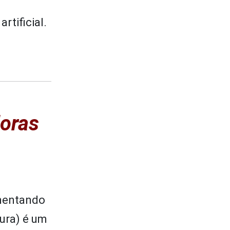
rtificial.
doras
omentando
ura) é um