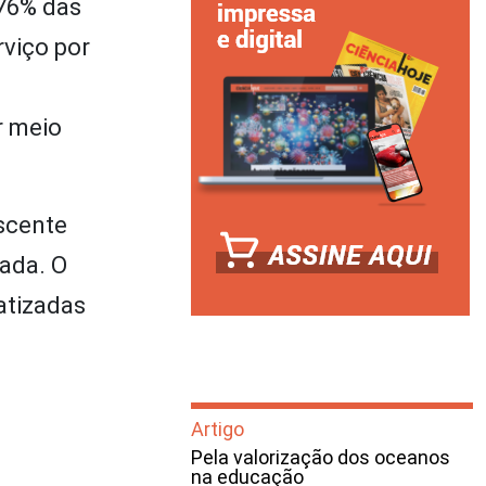
 76% das
viço por
r meio
scente
ada. O
atizadas
Artigo
Pela valorização dos oceanos
na educação