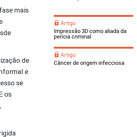
 fase mais
e
Artigo
Impressão 3D como aliada da
esde
perícia criminal
Artigo
lização de
Câncer de origem infecciosa
informal e
cesso se
E os
,
rigida