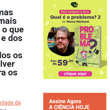
rmas
 mais
 o que
 e dos
dos os
lver
ra os
iedade da