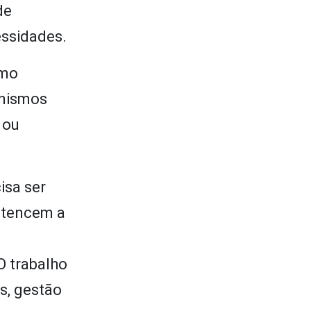
de
essidades.
omo
anismos
 ou
isa ser
rtencem a
O trabalho
s, gestão