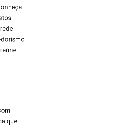
“Conheça
etos
(rede
edorismo
 reúne
 com
ica que