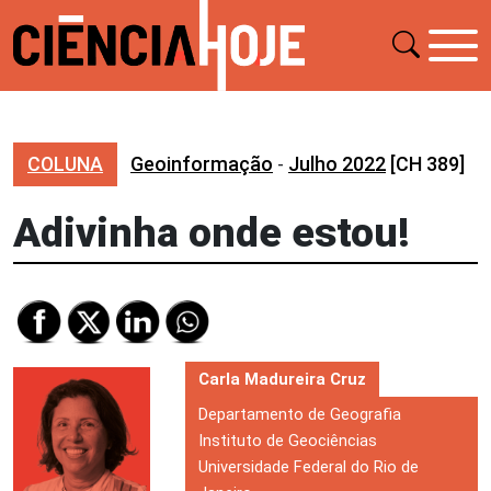
COLUNA
Geoinformação
-
Julho 2022
[CH 389]
Adivinha onde estou!
Carla Madureira Cruz
Departamento de Geografia
Instituto de Geociências
Universidade Federal do Rio de