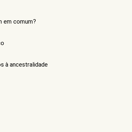
 têm em comum?
co
s à ancestralidade