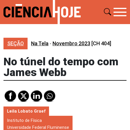
SEÇÃO
Na Tela
-
Novembro 2023
[CH 404]
No túnel do tempo com
James Webb
Leila Lobato Graef
Instituto de Física
Universidade Federal Fluminense