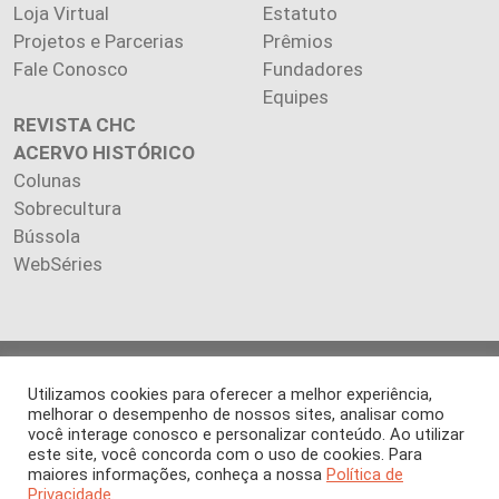
Loja Virtual
Estatuto
Projetos e Parcerias
Prêmios
Fale Conosco
Fundadores
Equipes
REVISTA CHC
ACERVO HISTÓRICO
Colunas
Sobrecultura
Bússola
WebSéries
Copyright 2026 INSTITUTO CIÊNCIA HOJE. Todos os direitos
Utilizamos cookies para oferecer a melhor experiência,
reservados.
melhorar o desempenho de nossos sites, analisar como
Os artigos publicados na revista refletem exclusivamente a
você interage conosco e personalizar conteúdo. Ao utilizar
opinião de seus autores.
este site, você concorda com o uso de cookies. Para
É proibida a reprodução, integral ou parcial, do conteúdo (imagens
maiores informações, conheça a nossa
Política de
Privacidade.
e textos) sem prévia autorização.