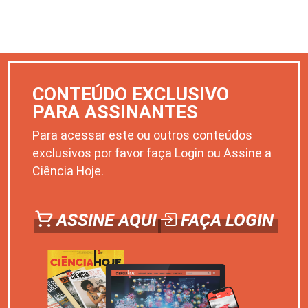
CONTEÚDO EXCLUSIVO
PARA ASSINANTES
Para acessar este ou outros conteúdos
exclusivos por favor faça Login ou Assine a
Ciência Hoje.
ASSINE AQUI
FAÇA LOGIN