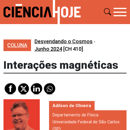
Desvendando o Cosmos
-
COLUNA
Junho 2024
[CH 410]
Interações magnéticas
Adilson de Oliveira
Departamento de Física
Universidade Federal de São Carlos
(SP)