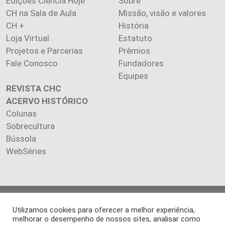
Edições Ciência Hoje
Sobre
CH na Sala de Aula
Missão, visão e valores
CH +
História
Loja Virtual
Estatuto
Projetos e Parcerias
Prêmios
Fale Conosco
Fundadores
Equipes
REVISTA CHC
ACERVO HISTÓRICO
Colunas
Sobrecultura
Bússola
WebSéries
Copyright 2026 INSTITUTO CIÊNCIA HOJE. Todos os direitos
Utilizamos cookies para oferecer a melhor experiência,
reservados.
melhorar o desempenho de nossos sites, analisar como
Os artigos publicados na revista refletem exclusivamente a