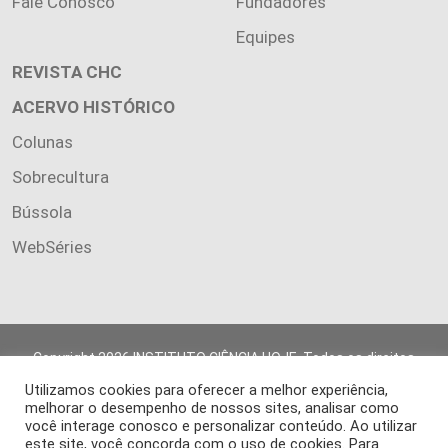
Fale Conosco
Fundadores
Equipes
REVISTA CHC
ACERVO HISTÓRICO
Colunas
Sobrecultura
Bússola
WebSéries
Copyright 2026 INSTITUTO CIÊNCIA HOJE. Todos os direitos
reservados.
Utilizamos cookies para oferecer a melhor experiência,
Os artigos publicados na revista refletem exclusivamente a
melhorar o desempenho de nossos sites, analisar como
opinião de seus autores.
você interage conosco e personalizar conteúdo. Ao utilizar
É proibida a reprodução, integral ou parcial, do conteúdo (imagens
este site, você concorda com o uso de cookies. Para