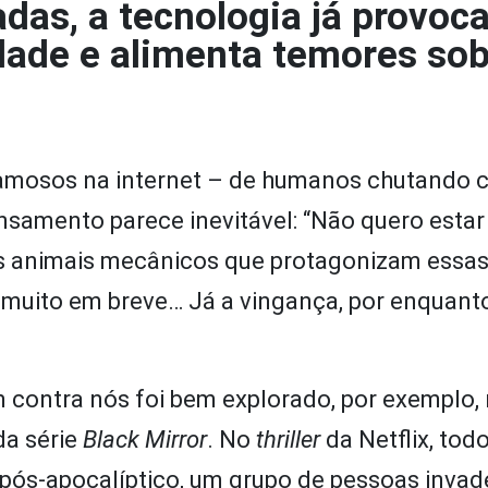
das, a tecnologia já provoc
ade e alimenta temores sob
 famosos na internet – de humanos chutando 
ensamento parece inevitável: “Não quero estar
Os animais mecânicos que protagonizam essas
muito em breve… Já a vingança, por enquanto
contra nós foi bem explorado, por exemplo,
da série
Black Mirror
. No
thriller
da Netflix, tod
o pós-apocalíptico, um grupo de pessoas inva