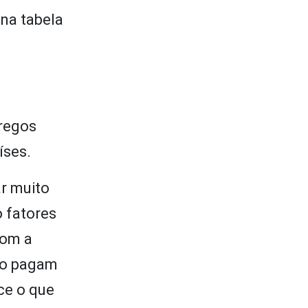
na tabela
pregos
íses.
ar muito
o fatores
com a
não pagam
ce o que