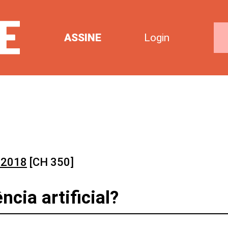
ASSINE
Login
 2018
[CH 350]
cia artificial?