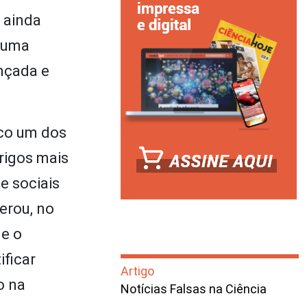
 ainda
a uma
ançada e
ico um dos
erigos mais
 e sociais
gerou, no
 e o
ificar
Artigo
o na
Notícias Falsas na Ciência