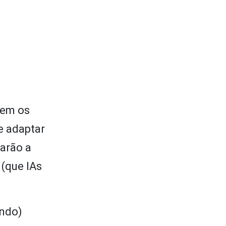
uem os
e adaptar
narão a
 (que IAs
ando)