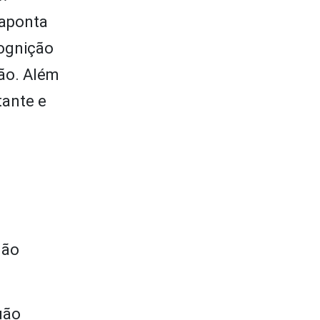
 aponta
ognição
ão. Além
tante e
não
uão