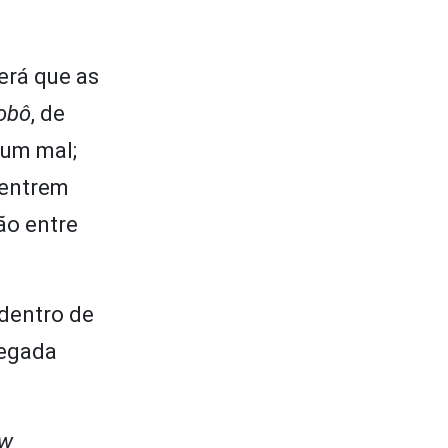
erá que as
Robô
, de
gum mal;
 entrem
ão entre
 dentro de
hegada
ew