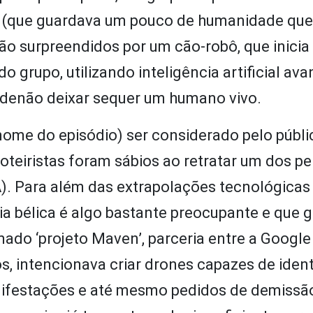
 (que guardava um pouco de humanidade que
são surpreendidos por um cão-robô, que inici
grupo, utilizando inteligência artificial av
 denão deixar sequer um humano vivo.
nome do episódio) ser considerado pelo públ
 roteiristas foram sábios ao retratar um dos p
(IA). Para além das extrapolações tecnológicas
ria bélica é algo bastante preocupante e que 
ado ‘projeto Maven’, parceria entre a Google
 intencionava criar drones capazes de ident
anifestações e até mesmo pedidos de demissã