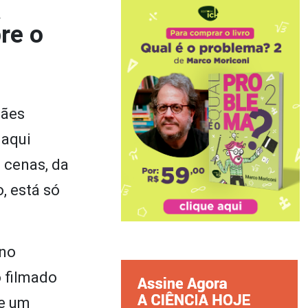
a
re o
cães
 aqui
 cenas, da
, está só
 no
o filmado
de um