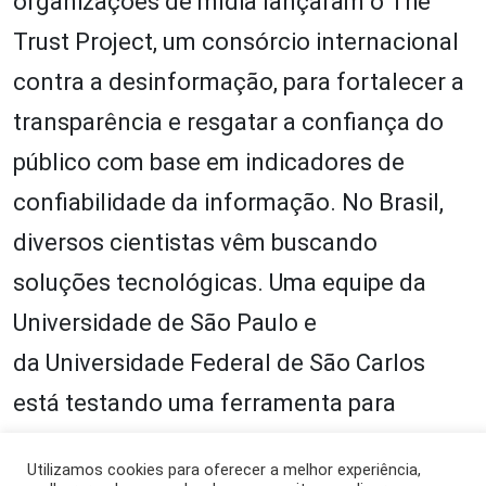
organizações de mídia lançaram o The
Trust Project, um consórcio internacional
contra a desinformação, para fortalecer a
transparência e resgatar a confiança do
público com base em indicadores de
confiabilidade da informação. No Brasil,
diversos cientistas vêm buscando
soluções tecnológicas. Uma equipe da
Universidade de São Paulo e
da Universidade Federal de São Carlos
está testando uma ferramenta para
detectar fake news online. Na
Utilizamos cookies para oferecer a melhor experiência,
Universidade Federal de Minas Gerais, o