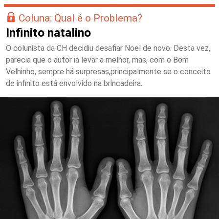
Coluna: Qual é o Problema?
Infinito natalino
O colunista da CH decidiu desafiar Noel de novo. Desta vez,
parecia que o autor ia levar a melhor, mas, com o Bom
Velhinho, sempre há surpresas,principalmente se o conceito
de infinito está envolvido na brincadeira.