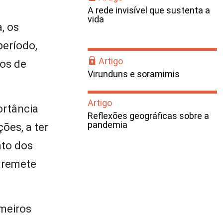
A rede invisível que sustenta a
vida
, os
período,
Artigo
sos de
Virunduns e soramimis
Artigo
ortância
Reflexões geográficas sobre a
pandemia
ões, a ter
nto dos
o remete
meiros