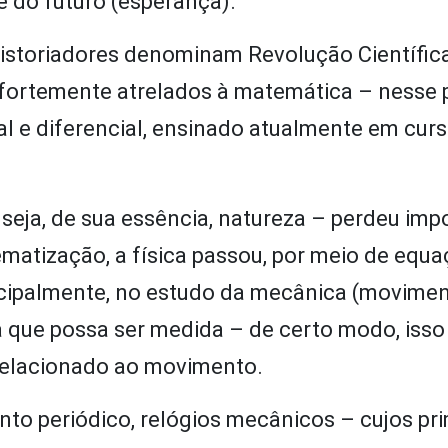
e do futuro (esperança).
historiadores denominam Revolução Científica
 fortemente atrelados à matemática – nesse 
al e diferencial, ensinado atualmente em cur
eja, de sua essência, natureza – perdeu imp
atização, a física passou, por meio de equaç
rincipalmente, no estudo da mecânica (movime
a que possa ser medida – de certo modo, iss
 relacionado ao movimento.
o periódico, relógios mecânicos – cujos pri