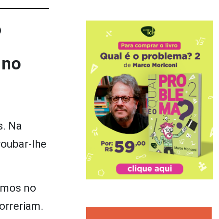
ó
 no
s. Na
roubar-lhe
vamos no
orreriam.