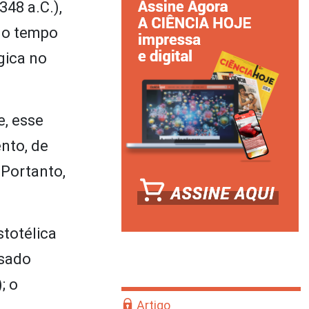
348 a.C.),
, o tempo
gica no
e, esse
nto, de
 Portanto,
stotélica
ssado
; o
Artigo