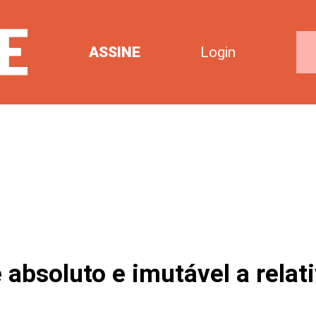
ASSINE
Login
 absoluto e imutável a relat