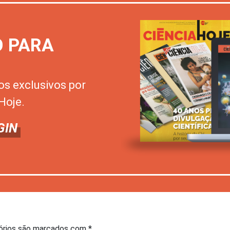
O PARA
os exclusivos por
Hoje.
GIN
órios são marcados com
*