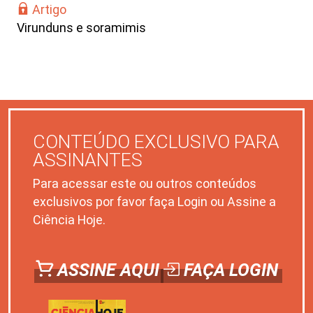
Artigo
Virunduns e soramimis
CONTEÚDO EXCLUSIVO PARA
ASSINANTES
Para acessar este ou outros conteúdos
exclusivos por favor faça Login ou Assine a
Ciência Hoje.
ASSINE AQUI
FAÇA LOGIN