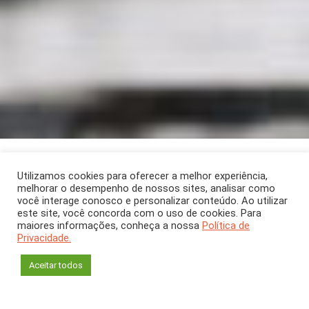
ARTIGO
Setembro 2022
[CH 391]
Utilizamos cookies para oferecer a melhor experiência,
melhorar o desempenho de nossos sites, analisar como
A história social do
você interage conosco e personalizar conteúdo. Ao utilizar
este site, você concorda com o uso de cookies. Para
trabalho na sala de
maiores informações, conheça a nossa
Política de
Privacidade.
aula
Aceitar todos