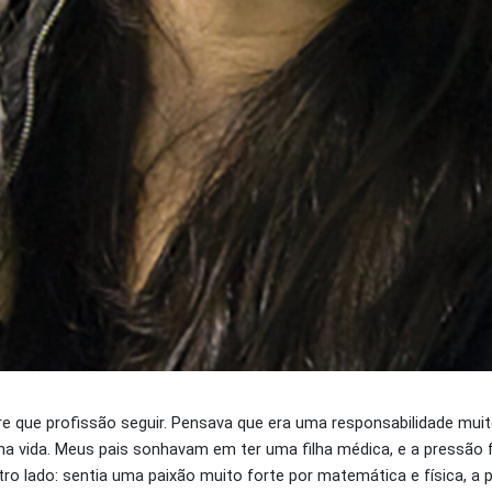
re que profissão seguir. Pensava que era uma responsabilidade muit
nha vida. Meus pais sonhavam em ter uma filha médica, e a pressão f
ro lado: sentia uma paixão muito forte por matemática e física, a 