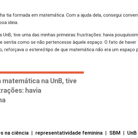
minha tia formada em matemática. Com a ajuda dela, consegui conve
oa ideia.
UnB, tive uma das minhas primeiras frustrações: havia pouquíssi
orque sentia como se não pertencesse àquele espaço. O fato de hav
o, reforçava o estereótipo de que matemática não era um espaço 
 matemática na UnB, tive
rações: havia
ma
s na ciência
|
representatividade feminina
|
SBM
|
UnB