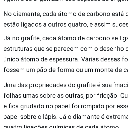
No diamante, cada átomo de carbono está di
estão ligados a outros quatro, e assim suc
Já no grafite, cada átomo de carbono se li
estruturas que se parecem com o desenho d
único átomo de espessura. Várias dessas f
fossem um pão de forma ou um monte de car
Uma das propriedades do grafite é sua ‘mac
folhas umas sobre as outras, por fricção. Q
e fica grudado no papel foi rompido por ess
papel sobre o lápis. Já o diamante é extre
quatro ligações químicas de cada átomo.