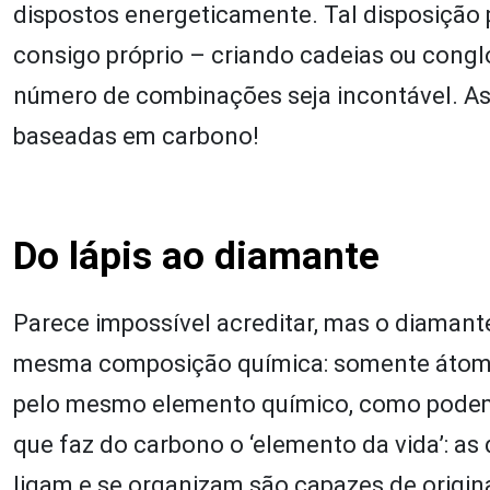
dispostos energeticamente. Tal disposição po
consigo próprio – criando cadeias ou cong
número de combinações seja incontável. Ass
baseadas em carbono!
Do lápis ao diamante
Parece impossível acreditar, mas o diamant
mesma composição química: somente átomo
pelo mesmo elemento químico, como podem s
que faz do carbono o ‘elemento da vida’: a
ligam e se organizam são capazes de origin