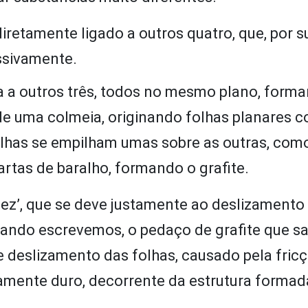
retamente ligado a outros quatro, que, por s
essivamente.
ga a outros três, todos no mesmo plano, form
e uma colmeia, originando folhas planares 
olhas se empilham umas sobre as outras, com
tas de baralho, formando o grafite.
iez’, que se deve justamente ao deslizamento
uando escrevemos, o pedaço de grafite que sai
e deslizamento das folhas, causado pela fric
mamente duro, decorrente da estrutura formad