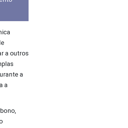
mica
de
r a outros
mplas
durante a
a a
rbono,
ão