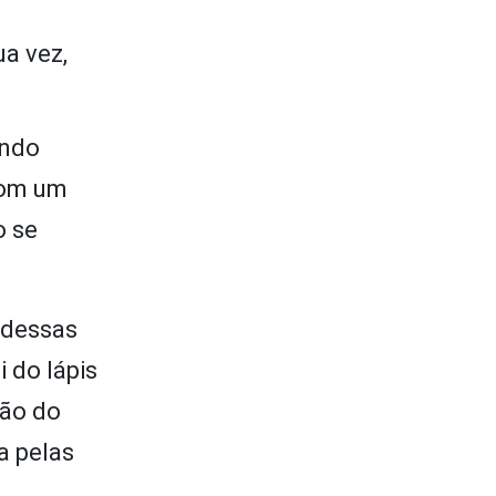
ua vez,
ando
com um
o se
 dessas
 do lápis
ção do
a pelas