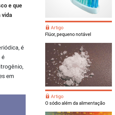
sco e que
 vida
Artigo
Flúor, pequeno notável
riódica, é
 é
trogênio,
tes em
Artigo
O sódio além da alimentação