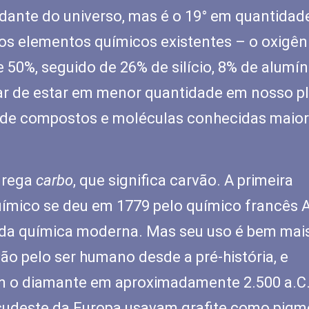
dante do universo, mas é o 19° em quantidad
dos elementos químicos existentes – o oxigên
50%, seguido de 26% de silício, 8% de alumín
esar de estar em menor quantidade em nosso pl
 de compostos e moléculas conhecidas maior
grega
carbo
, que significa carvão. A primeira
ímico se deu em 1779 pelo químico francês 
i da química moderna. Mas seu uso é bem mai
vão pelo ser humano desde a pré-história, e
m o diamante em aproximadamente 2.500 a.C.
sudeste da Europa usavam grafite como pig