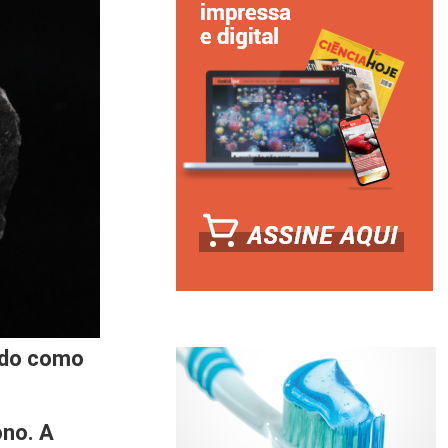
cido como
ono. A