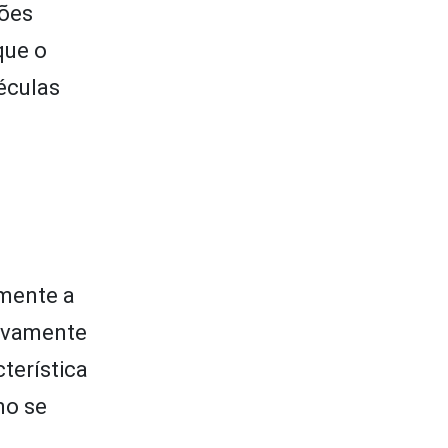
ções
que o
éculas
amente a
ivamente
terística
no se