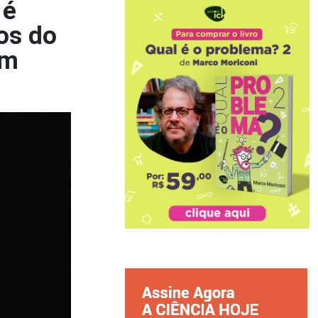
 é
os do
om