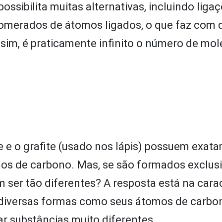
ssibilita muitas alternativas, incluindo liga
lomerados de átomos ligados, o que faz com 
im, é praticamente infinito o número de mol
e e o grafite (usado nos lápis) possuem exat
s de carbono. Mas, se são formados exclus
er tão diferentes? A resposta está na carac
s diversas formas como seus átomos de carbo
ar substâncias muito diferentes.