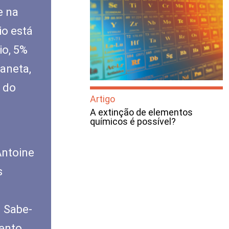
e na
io está
io, 5%
aneta,
 do
Artigo
A extinção de elementos
químicos é possível?
Antoine
s
 Sabe-
mento