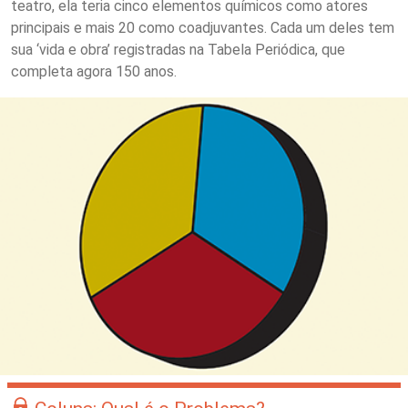
teatro, ela teria cinco elementos químicos como atores
principais e mais 20 como coadjuvantes. Cada um deles tem
sua ‘vida e obra’ registradas na Tabela Periódica, que
completa agora 150 anos.