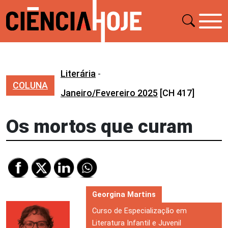
Literária
-
COLUNA
Janeiro/Fevereiro 2025
[CH 417]
Os mortos que curam
Georgina Martins
Curso de Especialização em
Literatura Infantil e Juvenil