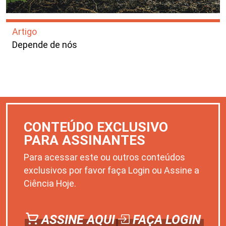
Artigo
Depende de nós
CONTEÚDO EXCLUSIVO
PARA ASSINANTES
Para acessar este ou outros conteúdos
exclusivos por favor faça Login ou Assine a
Ciência Hoje.
ASSINE AQUI
FAÇA LOGIN