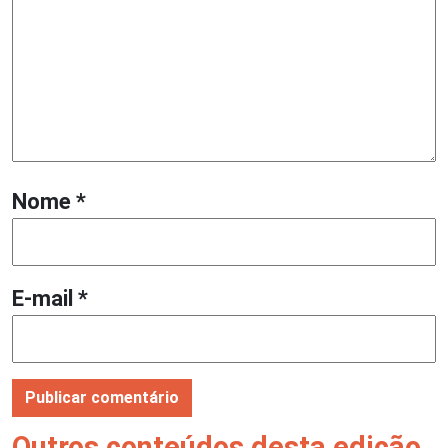
Nome
*
E-mail
*
Outros conteúdos desta edição