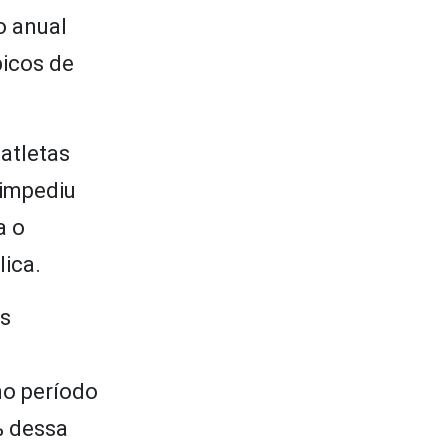
o anual
picos de
atletas
 impediu
a o
lica.
es
s
no período
% dessa