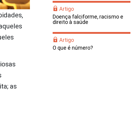
Artigo
bidades,
Doença falciforme, racismo e
direito à saúde
aqueles
ueles
Artigo
O que é número?
iosas
s
ta; as