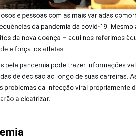
idosos e pessoas com as mais variadas comor
nsequências da pandemia da covid-19. Mesmo 
eitos da nova doença – aqui nos referimos àq
e e força: os atletas.
s pela pandemia pode trazer informações val
das de decisão ao longo de suas carreiras. A
problemas da infecção viral propriamente di
rão a cicatrizar.
demia