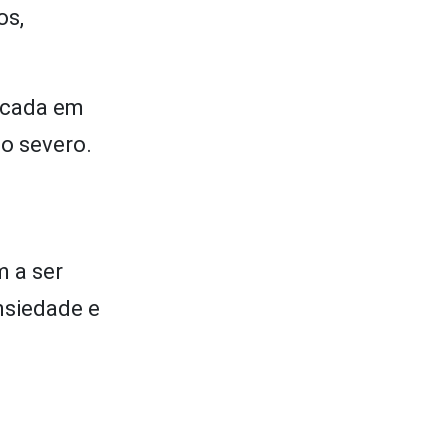
os,
focada em
to severo.
m a ser
nsiedade e