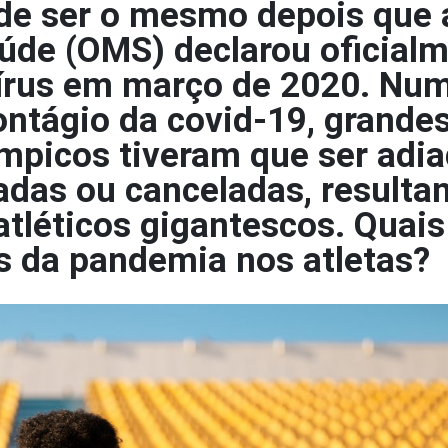
de ser o mesmo depois que 
úde (OMS) declarou oficialm
írus em março de 2020. Nu
ontágio da covid-19, grande
mpicos tiveram que ser adia
adas ou canceladas, resulta
atléticos gigantescos. Quais
os da pandemia nos atletas?