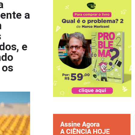
a
ente a
m
s
dos, e
ndo
 os